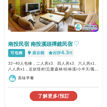
南投民宿 南投溪頭禪鏡民宿
4.3
可包棟
鹿谷鄉
好評
/5
32~40人包棟，二人房x3、四人房x3、六人房x1、
八人房x1，近妖怪村/忘憂森林/杉林溪/小半天/鳳凰
谷鳥園/大崙山，歡迎您來...
美味早餐
了解更多/預訂