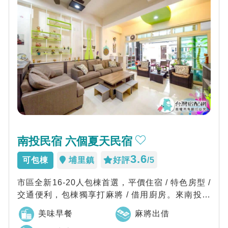
南投民宿 六個夏天民宿
3.6
可包棟
埔里鎮
好評
/5
市區全新16-20人包棟首選，平價住宿 / 特色房型 /
交通便利，包棟獨享打麻將 / 借用廚房。來南投想
要包棟的您，千萬不要錯過...
美味早餐
麻將出借