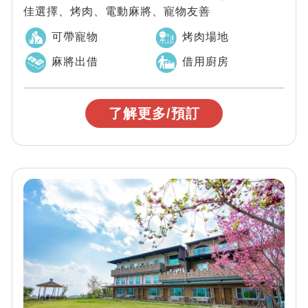
佳選擇、烤肉、電動麻將、寵物友善
可帶寵物
烤肉場地
麻將出借
借用廚房
了解更多/預訂