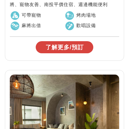
將、寵物友善、南投平價住宿、週邊機能便利
可帶寵物
烤肉場地
麻將出借
歡唱設備
了解更多/預訂