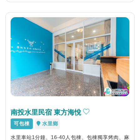
南投水里民宿 東方海悅
可包棟
水里鄉
水里車站1分鐘、16-40人包棟、包棟獨享烤肉、麻