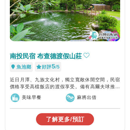
南投民宿 布查德渡假山莊
5
魚池鄉
好評
/5
近日月潭、九族文化村，獨立寬敞休閒空間，民宿
價格享受高檔飯店的渡假享受。備有高爾夫球推桿
草坪、戲水池、SPA池及視聽會議場地。家族...
美味早餐
麻將出借
了解更多/預訂