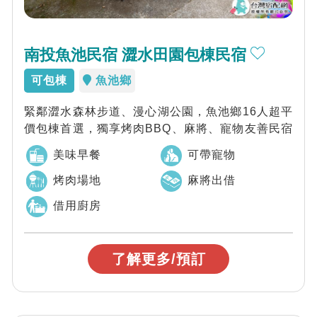
南投魚池民宿 澀水田園包棟民宿
可包棟
魚池鄉
緊鄰澀水森林步道、漫心湖公園，魚池鄉16人超平
價包棟首選，獨享烤肉BBQ、麻將、寵物友善民宿
美味早餐
可帶寵物
烤肉場地
麻將出借
借用廚房
了解更多/預訂