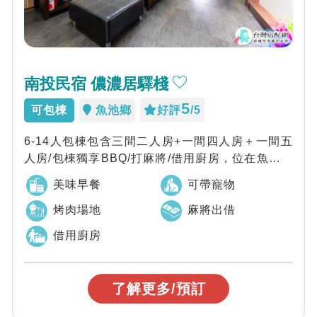
南投民宿 儂濃居驛棧
5
可包棟
魚池鄉
好評
/5
6-14人包棟包含三間二人房+一間四人房＋一間五
人房/包棟獨享BBQ/打麻將/借用廚房，位在魚池商
圈/近九族.日月潭/南投最平價包...
美味早餐
可帶寵物
烤肉場地
麻將出借
借用廚房
了解更多/預訂