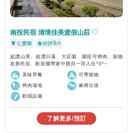
南投民宿 清境佳美渡假山莊
5
仁愛鄉
好評
/5
超讚山景、超讚日落、大莊園、園區可烤肉、寵物
友善民宿、歡迎攜帶家中寶貝一同入住^0^~
美味早餐
可帶寵物
烤肉場地
麻將出借
歡唱設備
了解更多/預訂