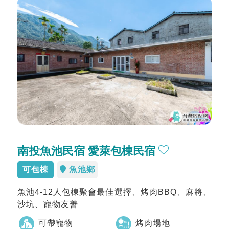
南投魚池民宿 愛萊包棟民宿
可包棟
魚池鄉
魚池4-12人包棟聚會最佳選擇、烤肉BBQ、麻將、
沙坑、寵物友善
可帶寵物
烤肉場地