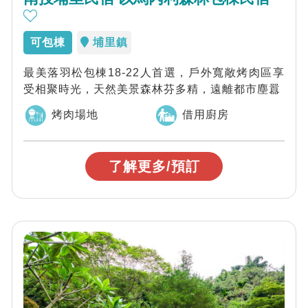
可包棟
埔里鎮
最美落羽松包棟18-22人首選，戶外寬敞烤肉區享
受相聚時光，天然美景森林芬多精，遠離都市塵囂
烤肉場地
借用廚房
了解更多/預訂