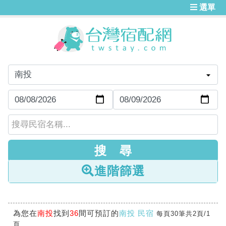
選單
進階篩選
為您在
南投
找到
36
間可預訂的
南投 民宿
每頁30筆共2頁/1
頁