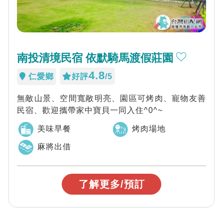
南投清境民宿 依默騎馬渡假莊園
4.8
仁愛鄉
好評
/5
無敵山景、空間寬敞明亮、園區可烤肉、寵物友善
民宿、歡迎攜帶家中寶貝一同入住^0^~
美味早餐
烤肉場地
麻將出借
了解更多/預訂