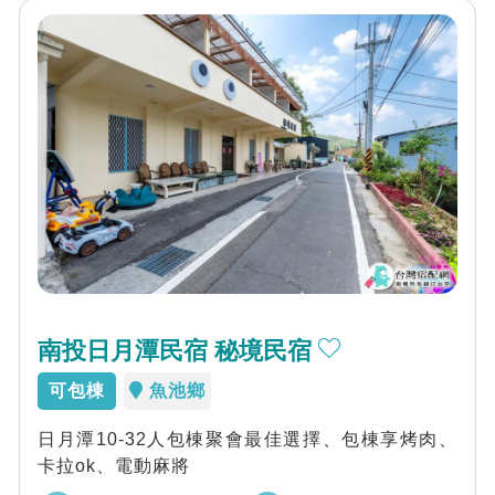
南投日月潭民宿 秘境民宿
可包棟
魚池鄉
日月潭10-32人包棟聚會最佳選擇、包棟享烤肉、
卡拉ok、電動麻將