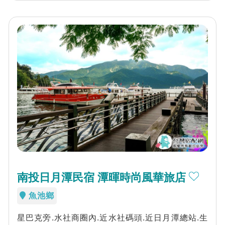
南投日月潭民宿 潭暉時尚風華旅店
魚池鄉
星巴克旁.水社商圈內.近水社碼頭.近日月潭總站.生