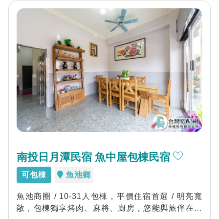
南投日月潭民宿 魚中屋包棟民宿
可包棟
魚池鄉
魚池商圈 / 10-31人包棟，平價住宿首選 / 明亮寬
敞，包棟獨享烤肉、麻將、廚房，您能與旅伴在這