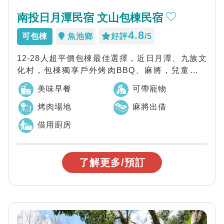
南投日月潭民宿 文山包棟民宿
4.8
可包棟
魚池鄉
好評
/5
12-28人超平價包棟最佳選擇，近日月潭、九族文
化村，包棟獨享戶外烤肉BBQ、麻將，兒童溜滑
梯、寵物友善民宿
美味早餐
可帶寵物
烤肉場地
麻將出借
借用廚房
了解更多/預訂