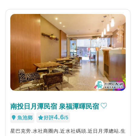
南投日月潭民宿 泉福潭暉民宿
4.6
魚池鄉
好評
/5
星巴克旁.水社商圈內.近水社碼頭.近日月潭總站.生