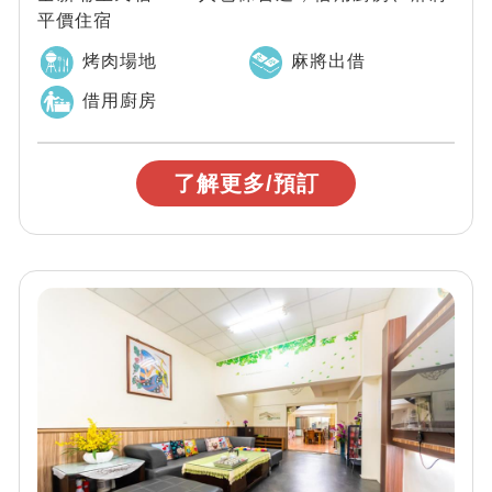
平價住宿
烤肉場地
麻將出借
借用廚房
了解更多/預訂