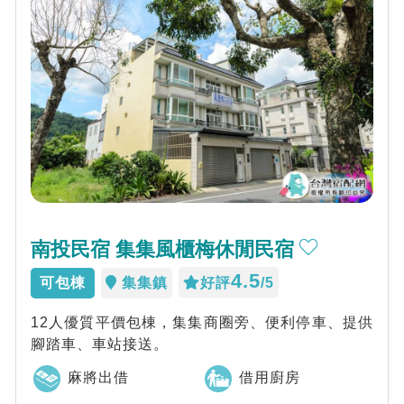
南投民宿 集集風櫃梅休閒民宿
4.5
可包棟
集集鎮
好評
/5
12人優質平價包棟，集集商圈旁、便利停車、提供
腳踏車、車站接送。
麻將出借
借用廚房