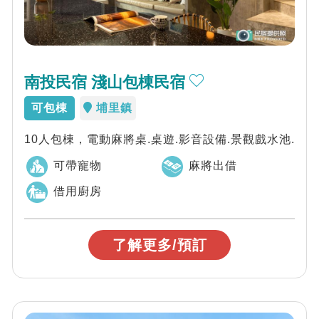
南投民宿 淺山包棟民宿
可包棟
埔里鎮
10人包棟，電動麻將桌.桌遊.影音設備.景觀戲水池.
可帶寵物
麻將出借
借用廚房
了解更多/預訂