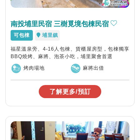
南投埔里民宿 三樹覓境包棟民宿
可包棟
埔里鎮
福星溫泉旁、4-16人包棟、貨櫃屋房型，包棟獨享
BBQ燒烤、麻將、泡茶小吃，埔里聚會首選
烤肉場地
麻將出借
了解更多/預訂