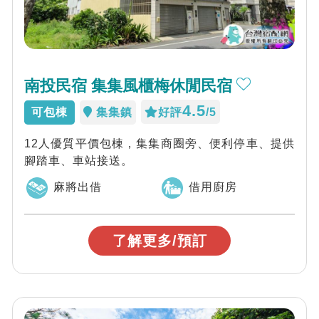
南投民宿 集集風櫃梅休閒民宿
4.5
可包棟
集集鎮
好評
/5
12人優質平價包棟，集集商圈旁、便利停車、提供
腳踏車、車站接送。
麻將出借
借用廚房
了解更多/預訂