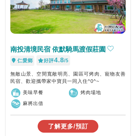
南投清境民宿 依默騎馬渡假莊園
4.8
仁愛鄉
好評
/5
無敵山景、空間寬敞明亮、園區可烤肉、寵物友善
民宿、歡迎攜帶家中寶貝一同入住^0^~
美味早餐
烤肉場地
麻將出借
了解更多/預訂