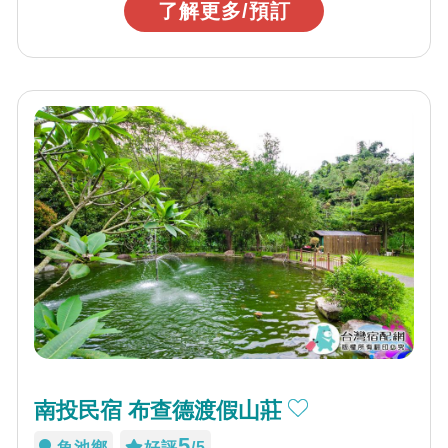
了解更多/預訂
南投民宿 布查德渡假山莊
5
魚池鄉
好評
/5