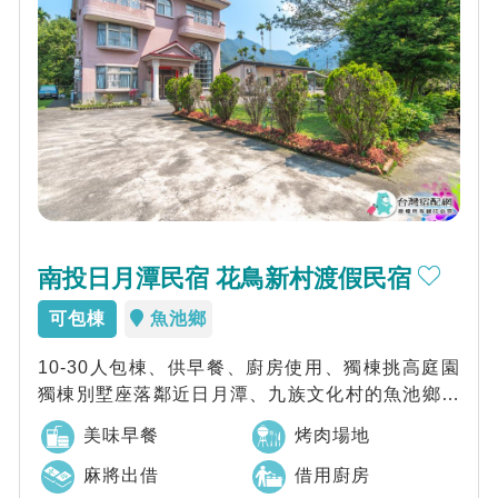
南投日月潭民宿 花鳥新村渡假民宿
可包棟
魚池鄉
10-30人包棟、供早餐、廚房使用、獨棟挑高庭園
獨棟別墅座落鄰近日月潭、九族文化村的魚池鄉。
專享庭園空間、遮棚烤肉區、室內娛樂空間...
美味早餐
烤肉場地
麻將出借
借用廚房