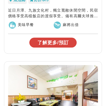
近日月潭、九族文化村，獨立寬敞休閒空間，民宿
價格享受高檔飯店的渡假享受。備有高爾夫球推桿
草坪、戲水池、SPA池及視聽會議場地。家族...
美味早餐
麻將出借
了解更多/預訂