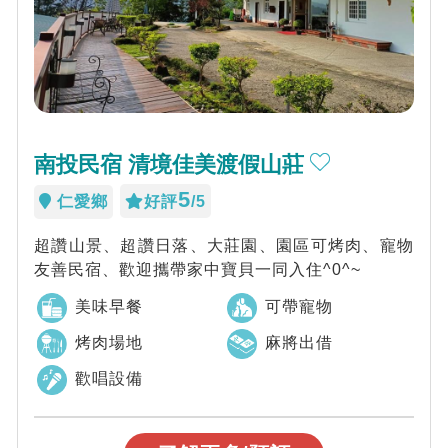
南投民宿 清境佳美渡假山莊
5
仁愛鄉
好評
/5
超讚山景、超讚日落、大莊園、園區可烤肉、寵物
友善民宿、歡迎攜帶家中寶貝一同入住^0^~
美味早餐
可帶寵物
烤肉場地
麻將出借
歡唱設備