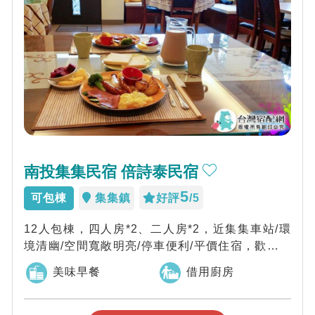
南投集集民宿 倍詩泰民宿
5
可包棟
集集鎮
好評
/5
12人包棟，四人房*2、二人房*2，近集集車站/環
境清幽/空間寬敞明亮/停車便利/平價住宿，歡迎您
來玩~
美味早餐
借用廚房