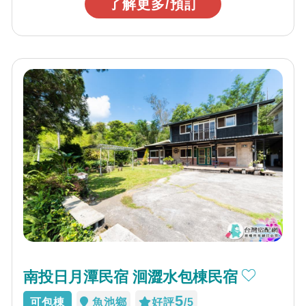
了解更多/預訂
南投日月潭民宿 洄澀水包棟民宿
5
可包棟
魚池鄉
好評
/5