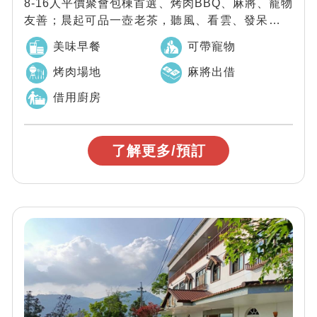
8-16人平價聚會包棟首選、烤肉BBQ、麻將、寵物
友善；晨起可品一壺老茶，聽風、看雲、發呆也是
一種深度旅行。這裡不只是過夜的地方，...
美味早餐
可帶寵物
烤肉場地
麻將出借
借用廚房
了解更多/預訂