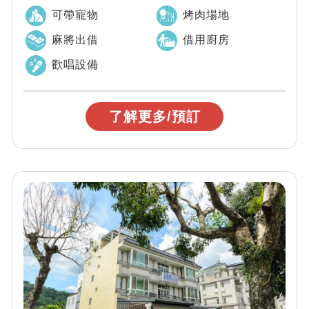
民宿
可帶寵物
烤肉場地
麻將出借
借用廚房
歡唱設備
了解更多/預訂