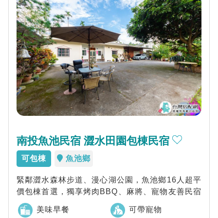
南投魚池民宿 澀水田園包棟民宿
可包棟
魚池鄉
緊鄰澀水森林步道、漫心湖公園，魚池鄉16人超平
價包棟首選，獨享烤肉BBQ、麻將、寵物友善民宿
美味早餐
可帶寵物