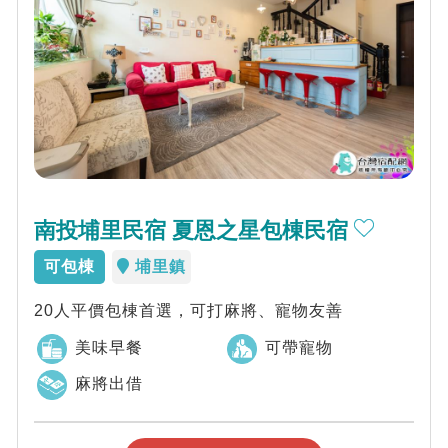
南投埔里民宿 夏恩之星包棟民宿
可包棟
埔里鎮
20人平價包棟首選，可打麻將、寵物友善
美味早餐
可帶寵物
麻將出借