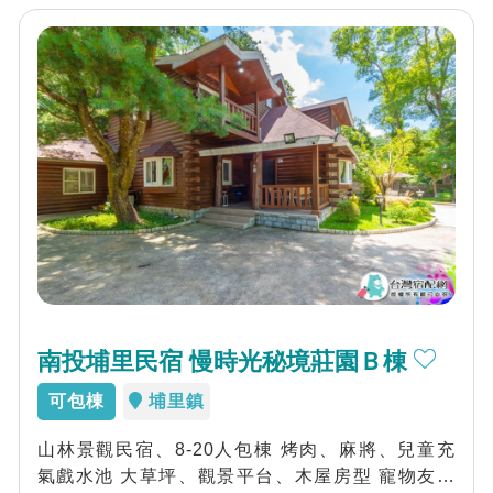
南投埔里民宿 慢時光秘境莊園Ｂ棟
可包棟
埔里鎮
山林景觀民宿、8-20人包棟 烤肉、麻將、兒童充
氣戲水池 大草坪、觀景平台、木屋房型 寵物友善