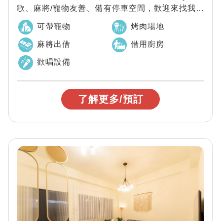
歌、麻將/寵物友善、備有停車空間，歡迎來找我們
玩樂唷
可帶寵物
烤肉場地
麻將出借
借用廚房
歡唱設備
了解更多/預訂