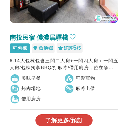
南投民宿 儂濃居驛棧
5
可包棟
魚池鄉
好評
/5
6-14人包棟包含三間二人房+一間四人房＋一間五
人房/包棟獨享BBQ/打麻將/借用廚房，位在魚池商
圈/近九族.日月潭/南投最平價包...
美味早餐
可帶寵物
烤肉場地
麻將出借
借用廚房
了解更多/預訂