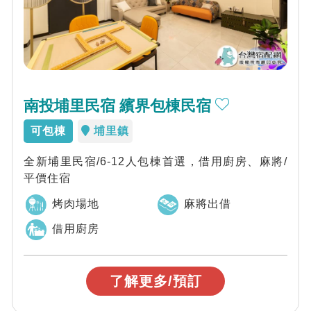
南投埔里民宿 繽界包棟民宿
可包棟
埔里鎮
全新埔里民宿/6-12人包棟首選，借用廚房、麻將/
平價住宿
烤肉場地
麻將出借
借用廚房
了解更多/預訂