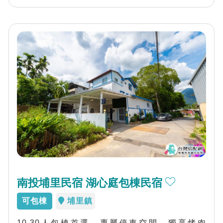
南投埔里民宿 湖心庭包棟民宿
可包棟
埔里鎮
10-30人包棟首選、專屬停車空間、獨享烤肉