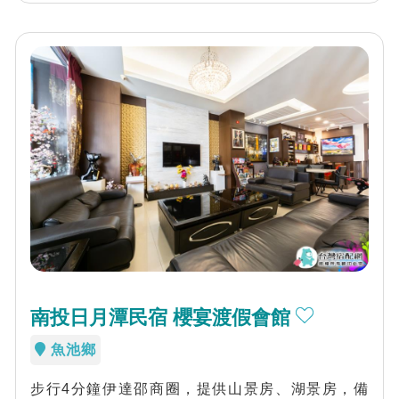
南投日月潭民宿 櫻宴渡假會館
魚池鄉
步行4分鐘伊達邵商圈，提供山景房、湖景房，備