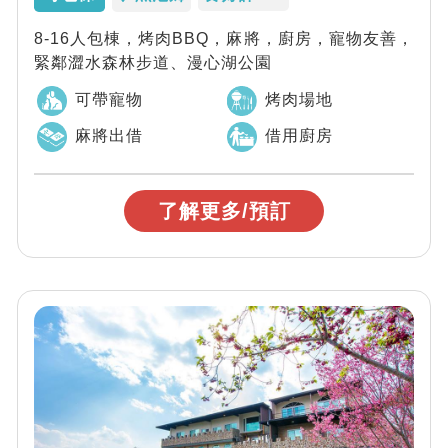
8-16人包棟，烤肉BBQ，麻將，廚房，寵物友善，
緊鄰澀水森林步道、漫心湖公園
可帶寵物
烤肉場地
麻將出借
借用廚房
了解更多/預訂