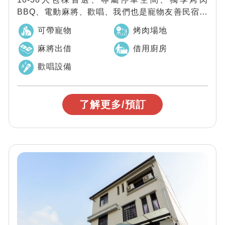
BBQ、電動麻將、歡唱、我們也是寵物友善民宿唷
～
可帶寵物
烤肉場地
麻將出借
借用廚房
歡唱設備
了解更多/預訂