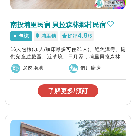
南投埔里民宿 貝拉森林鄉村民宿
4.9
可包棟
埔里鎮
好評
/5
16人包棟(加人/加床最多可住21人)、鯉魚潭旁、提
供兒童遊戲區、近清境、日月潭，埔里貝拉森林鄉
村民宿主人非常貼心，不但備有大廳、...
烤肉場地
借用廚房
了解更多/預訂