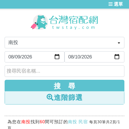
選單
進階篩選
為您在
南投
找到
60
間可預訂的
南投 民宿
每頁30筆共2頁/1
頁