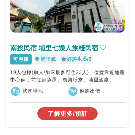
南投民宿 埔里七矮人旅棧民宿
4.6
可包棟
埔里鎮
好評
/5
19人包棟(加人/加床最多可住23人)、位置靠近地理
中心碑，前往鯉魚潭、廣興紙寮、埔里酒廠、造紙
龍手創館、18度C巧克力工房......
烤肉場地
麻將出借
了解更多/預訂