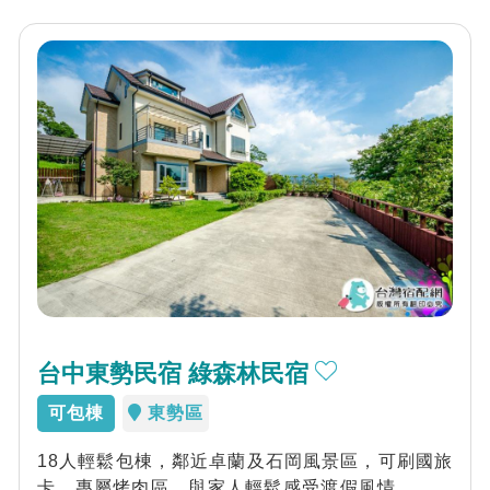
台中東勢民宿 綠森林民宿
可包棟
東勢區
18人輕鬆包棟，鄰近卓蘭及石岡風景區，可刷國旅
卡、專屬烤肉區。與家人輕鬆感受渡假風情，不用