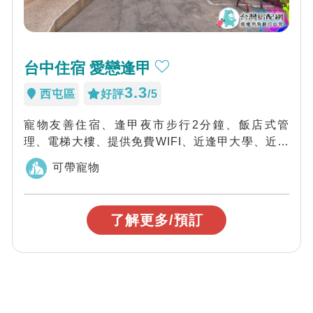
台中住宿 愛戀逢甲
3.3
西屯區
好評
/5
寵物友善住宿、逢甲夜市步行2分鐘、飯店式管
理、電梯大樓、提供免費WIFI、近逢甲大學、近秋
紅谷、生活機能超便利，「台中愛戀逢甲」環...
可帶寵物
了解更多/預訂