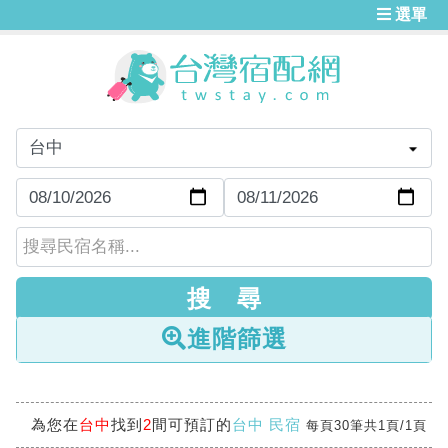
選單
進階篩選
為您在
台中
找到
2
間可預訂的
台中 民宿
每頁30筆共1頁/1頁