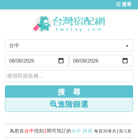
選單
進階篩選
為您在
台中
找到
1
間可預訂的
台中 民宿
每頁30筆共1頁/1頁