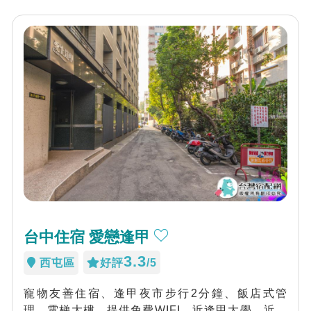
台中住宿 愛戀逢甲
3.3
西屯區
好評
/5
寵物友善住宿、逢甲夜市步行2分鐘、飯店式管
理、電梯大樓、提供免費WIFI、近逢甲大學、近秋