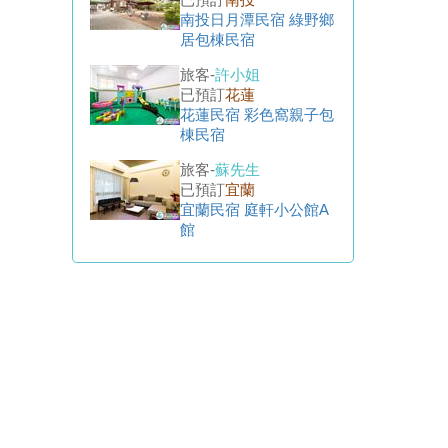
南投日月潭民宿 綠野鄉
居包棟民宿
旅客-
許小姐
已預訂
花蓮
花蓮民宿 彩色窩親子包
棟民宿
旅客-
蘇先生
已預訂
宜蘭
宜蘭民宿 庭軒小公館A
館
旅客-
郭先生
已預訂
南投
南投埔里民宿 雲深沐光
民宿
旅客-
王先生
已預訂
宜蘭
宜蘭民宿 工廠厝民宿
旅客-
鍾先生