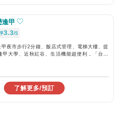
戀逢甲
3.3
評
/5
逢甲夜市步行2分鐘、飯店式管理、電梯大樓、提
近逢甲大學、近秋紅谷、生活機能超便利，「台中
了解更多/預訂