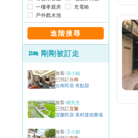
一樓孝親房
充電樁
旅客-
林先生
已預訂
宜蘭
戶外戲水池
宜蘭民宿 海吉兒villa
旅客-
貝小姐
已預訂
台南
台南民宿 想不到
剛剛被訂走
旅客-
洪小姐
已預訂
台南
台南民宿 有點甜
旅客-
鍾先生
已預訂
宜蘭
宜蘭民宿 美村渡假農場
旅客-
王小姐
已預訂
南投