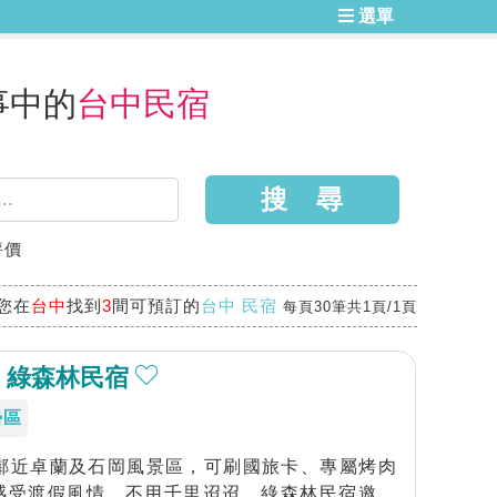
選單
事中的
台中民宿
評價
您在
台中
找到
3
間可預訂的
台中 民宿
每頁30筆共1頁/1頁
 綠森林民宿
勢區
，鄰近卓蘭及石岡風景區，可刷國旅卡、專屬烤肉
感受渡假風情，不用千里迢迢。綠森林民宿邀您