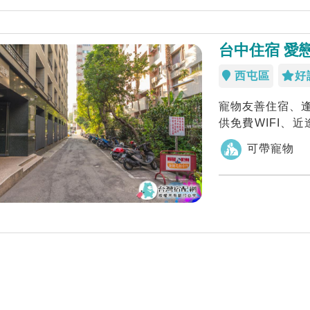
台中住宿 愛
西屯區
好
寵物友善住宿、
供免費WIFI、
愛戀逢甲」環...
可帶寵物