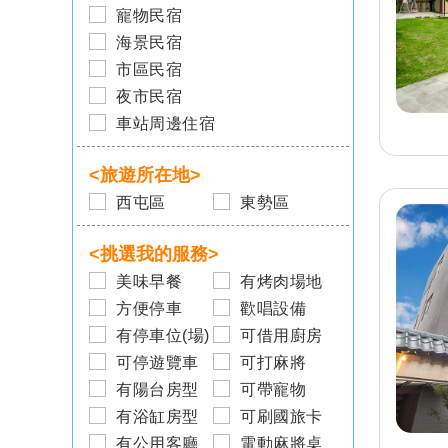
寵物民宿
海景民宿
市區民宿
旅客-
戴先生
夜市民宿
已預訂
台東
車站周邊住宿
台東民宿 花媽故鄉民宿
<旅遊所在地>
旅客-
楊小姐
西屯區
東勢區
已預訂
宜蘭
宜蘭民宿 水井町民宿
<挑選我的服務>
美味早餐
有烤肉場地
旅客-
魏小姐
已預訂
台南
方便停車
歡唱設備
台南民宿 喃喃民宿
有停車位(場)
可借用廚房
可停遊覽車
可打麻將
旅客-
吳先生
有陽台房型
可帶寵物
已預訂
南投
有浴缸房型
可刷國旅卡
南投埔里民宿 留宿人文
旅店
有公用客廳
電動麻將桌