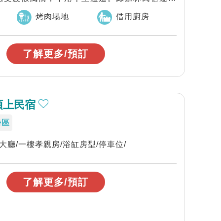
烤肉場地
借用廚房
了解更多/預訂
頂上民宿
勢區
會大廳/一樓孝親房/浴缸房型/停車位/
了解更多/預訂