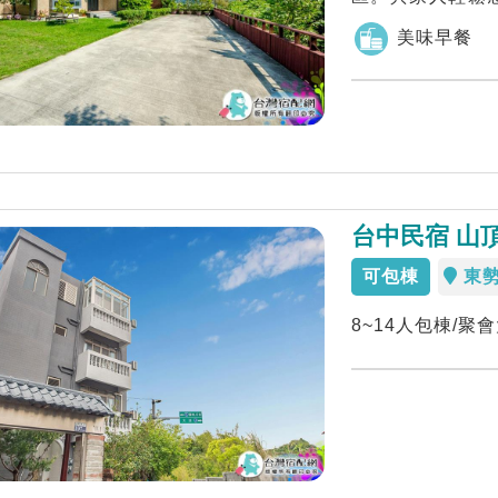
親自來體驗。
美味早餐
台中民宿 山
可包棟
東
8~14人包棟/聚