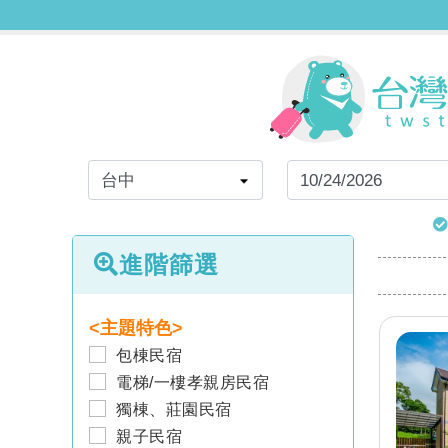
進階篩選
<主題特色>
包棟民宿
電梯/一樓孝親房民宿
獨棟、莊園民宿
親子民宿