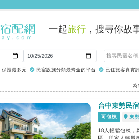
一起
旅行
，搜尋你故
保證最多元
民宿設施分類最齊全的平台
已住旅客真實
為
台中東勢民宿
可包棟
東
18人輕鬆包棟
區。與家人輕鬆