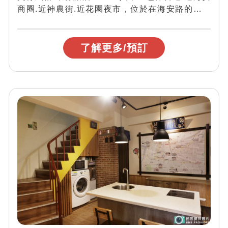
商圈.近神農街.近花園夜市，位於在海安路的巷弄
中，離塵不離囂，離花園夜市只需步...
了解更多/預訂