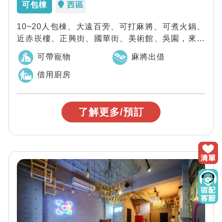
可包棟
西區
10~20人包棟、大遠百旁、可打麻將、可煮火鍋、
近赤崁樓、正興街、國華街、美術館、吳園，來台
南一定要來有點甜民宿，讓您獲得滿滿的幸...
可帶寵物
麻將出借
借用廚房
了解更多/預訂