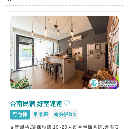
台南民宿 好室連連
5
可包棟
北區
好評
/5
文青風格.環保旅店.10~20人市區包棟首選.近海安