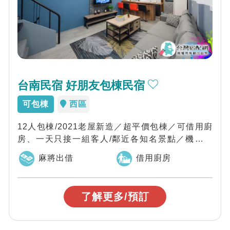
台南民宿 好朋友包棟民宿
可包棟
西區
12人包棟/2021老屋新造／超平價包棟／可借用廚
房、一天只接一組客人/鄰近各知名景點／機能便
利、美食夜市都方便，好朋友包棟民宿主...
麻將出借
借用廚房
了解更多/預訂