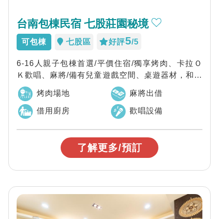
台南包棟民宿 七股莊園秘境
5
可包棟
七股區
好評
/5
6-16人親子包棟首選/平價住宿/獨享烤肉、卡拉Ｏ
Ｋ歡唱、麻將/備有兒童遊戲空間、桌遊器材，和親
朋好友小聚的同時，也不怕小孩沒地方...
烤肉場地
麻將出借
借用廚房
歡唱設備
了解更多/預訂