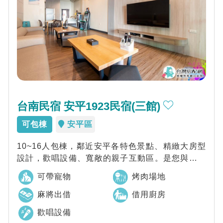
台南民宿 安平1923民宿(三館)
可包棟
安平區
10~16人包棟，鄰近安平各特色景點、精緻大房型
設計，歡唱設備、寬敞的親子互動區。是您與家人
旅遊台南最優質的划算選擇。
可帶寵物
烤肉場地
麻將出借
借用廚房
歡唱設備