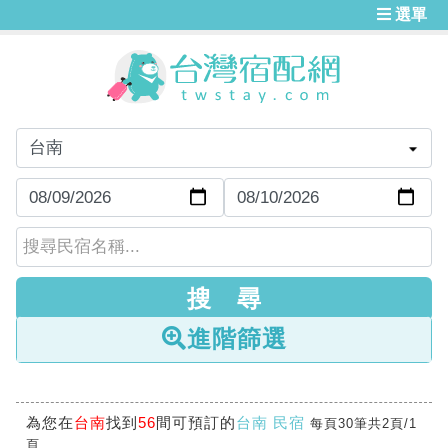
選單
進階篩選
為您在
台南
找到
56
間可預訂的
台南 民宿
每頁30筆共2頁/1
頁