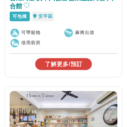
合館
可包棟
安平區
可帶寵物
麻將出借
借用廚房
了解更多/預訂