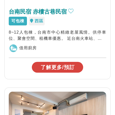
台南民宿 赤樓古巷民宿
可包棟
西區
8~12人包棟，台南市中心精緻老屋風情。供停車
位、聚會空間、租機車優惠。 ​近台南火車站、赤崁
樓、林百貨、國華街美食。
借用廚房
了解更多/預訂