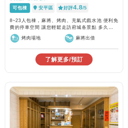
4.8
可包棟
安平區
好評
/5
8~23人包棟，麻將、烤肉、充氣式戲水池 便利免
費的停車空間 讓您輕鬆走訪府城各景點 多久沒有
一同探索一座有故事的城市？ 大...
烤肉場地
麻將出借
了解更多/預訂