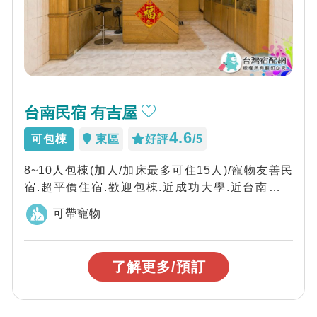
台南民宿 有吉屋
4.6
可包棟
東區
好評
/5
8~10人包棟(加人/加床最多可住15人)/寵物友善民
宿.超平價住宿.歡迎包棟.近成功大學.近台南火車
站.近夜市，歡迎光臨「有吉屋...
可帶寵物
了解更多/預訂