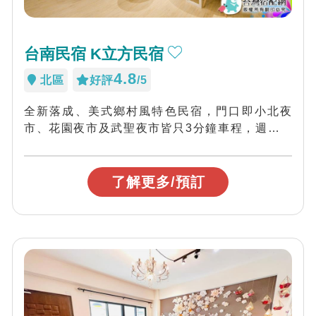
台南民宿 K立方民宿
4.8
北區
好評
/5
全新落成、美式鄉村風特色民宿，門口即小北夜
市、花園夜市及武聖夜市皆只3分鐘車程，週邊停
車方便、自動化遠端操控無入住時間壓力，民宿
的...
了解更多/預訂