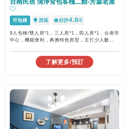
台南民宿 清淨背包客棧二館-芳霖老屋
4.8
可包棟
西區
好評
/5
9人包棟/雙人房*1，三人房*1，四人房*1，台南市
中心，機能便利，典雅特色房型，主打少人數包棟
喔~
了解更多/預訂