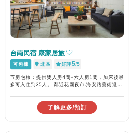
台南民宿 康家居旅
5
可包棟
北區
好評
/5
五房包棟：提供雙人房4間+六人房1間，加床後最
多可入住到25人。 鄰近花園夜市.海安路藝術迴廊/
近古都各大景點，前有社區小公園，...
了解更多/預訂