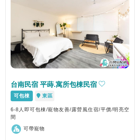
台南民宿 平蒔.寓所包棟民宿
可包棟
東區
6-8人即可包棟/寵物友善/露營風住宿/平價/明亮空
間
可帶寵物