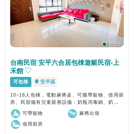
台南民宿 安平六合居包棟遊艇民宿-上
禾館
可包棟
安平區
10~18人包棟，電動麻將桌、可攜帶寵物、借用廚
房、民宿備有兒童親善設備：奶瓶消毒鍋、奶瓶刷
具、副食品加熱工具、兒童餐桌椅、嬰兒澡...
可帶寵物
麻將出借
借用廚房