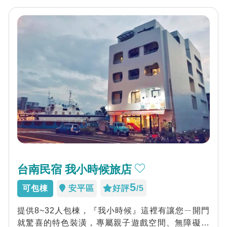
台南民宿 我小時候旅店
5
可包棟
安平區
好評
/5
提供8~32人包棟，『我小時候』這裡有讓您ㄧ開門
就驚喜的特色裝潢，專屬親子遊戲空間、無障礙空