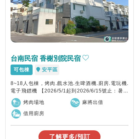
台南民宿 香榭別院民宿
可包棟
安平區
8~18人包棟，烤肉.戲水池.生啤酒機.廚房.電玩機.
電子飛鏢機 【2026/5/1起到2026/6/15號止：暑假
平日早鳥包棟...
烤肉場地
麻將出借
借用廚房
了解更多/預訂