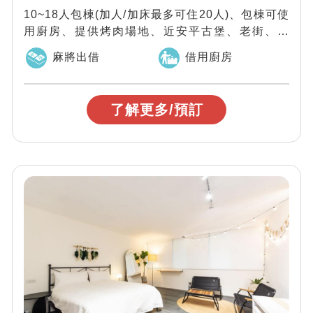
10~18人包棟(加人/加床最多可住20人)、包棟可使
用廚房、提供烤肉場地、近安平古堡、老街、樹
屋，衡定理台南安平豪宅包棟民宿：【...
麻將出借
借用廚房
了解更多/預訂