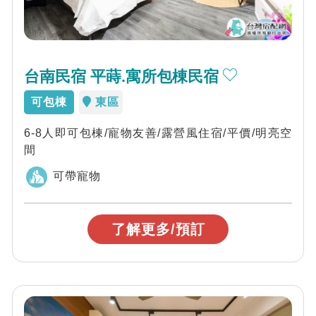
台南民宿 平蒔.寓所包棟民宿
可包棟
東區
6-8人即可包棟/寵物友善/露營風住宿/平價/明亮空
間
可帶寵物
了解更多/預訂