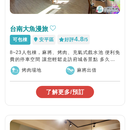
台南大魚漫旅
4.8
可包棟
安平區
好評
/5
8~23人包棟，麻將、烤肉、充氣式戲水池 便利免
費的停車空間 讓您輕鬆走訪府城各景點 多久沒有
一同探索一座有故事的城市？ 大...
烤肉場地
麻將出借
了解更多/預訂