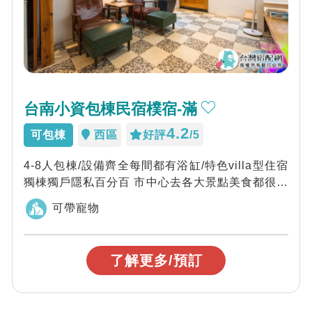
台南小資包棟民宿樸宿-滿
4.2
可包棟
西區
好評
/5
4-8人包棟/設備齊全每間都有浴缸/特色villa型住宿
獨棟獨戶隱私百分百 市中心去各大景點美食都很方
便喔
可帶寵物
了解更多/預訂