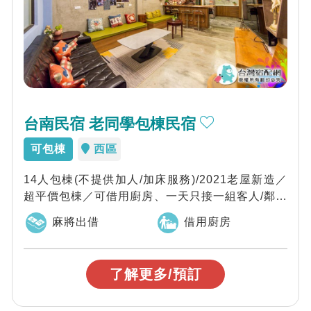
台南民宿 老同學包棟民宿
可包棟
西區
14人包棟(不提供加人/加床服務)/2021老屋新造／
超平價包棟／可借用廚房、一天只接一組客人/鄰近
各知名景點／機能便利、美食夜市...
麻將出借
借用廚房
了解更多/預訂