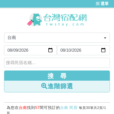
選單
進階篩選
為您在
台南
找到
57
間可預訂的
台南 民宿
每頁30筆共2頁/1
頁