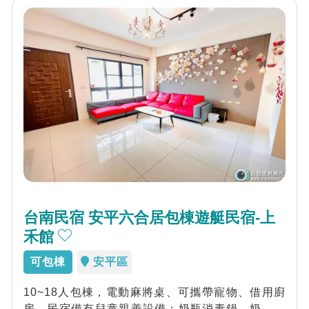
台南民宿 安平六合居包棟遊艇民宿-上
禾館
可包棟
安平區
10~18人包棟，電動麻將桌、可攜帶寵物、借用廚
房、民宿備有兒童親善設備：奶瓶消毒鍋、奶瓶刷