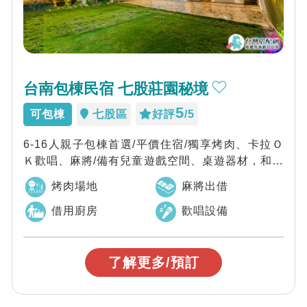
台南包棟民宿 七股莊園秘境
5
可包棟
七股區
好評
/5
6-16人親子包棟首選/平價住宿/獨享烤肉、卡拉Ｏ
Ｋ歡唱、麻將/備有兒童遊戲空間、桌遊器材，和親
朋好友小聚的同時，也不怕小孩沒地方...
烤肉場地
麻將出借
借用廚房
歡唱設備
了解更多/預訂