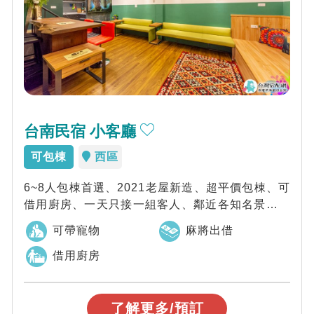
台南民宿 小客廳
可包棟
西區
6~8人包棟首選、2021老屋新造、超平價包棟、可
借用廚房、一天只接一組客人、鄰近各知名景點、
機能便利、美食夜市都方便，台南小客廳...
可帶寵物
麻將出借
借用廚房
了解更多/預訂