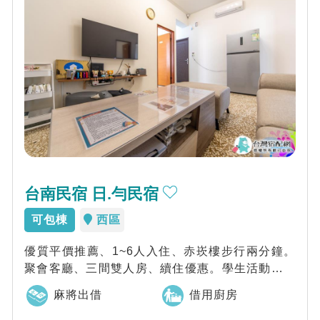
台南民宿 日.勻民宿
可包棟
西區
優質平價推薦、1~6人入住、赤崁樓步行兩分鐘。
聚會客廳、三間雙人房、續住優惠。學生活動、環
島騎行高CP值首選推薦。
麻將出借
借用廚房