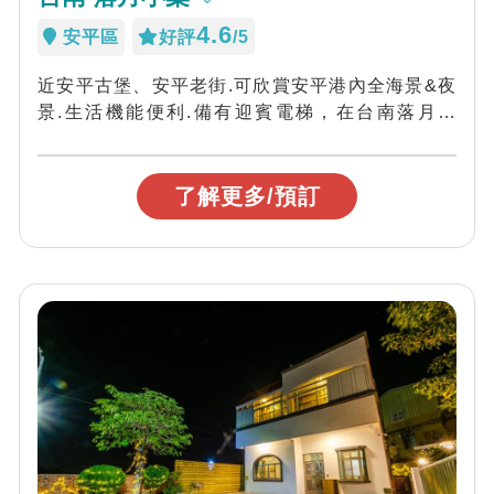
4.6
安平區
好評
/5
近安平古堡、安平老街.可欣賞安平港內全海景&夜
景.生活機能便利.備有迎賓電梯，在台南落月小
築，每天都可以吃到新鮮現做的早餐...
了解更多/預訂