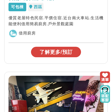
可包棟
西區
優質老屋特色民宿.平價住宿.近台南火車站.生活機
能便利借用簡易廚房.戶外景觀庭園
借用廚房
了解更多/預訂