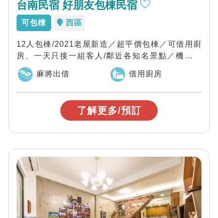
台南民宿 好朋友包棟民宿
可包棟
西區
12人包棟/2021老屋新造／超平價包棟／可借用廚
房、一天只接一組客人/鄰近各知名景點／機能便
利、美食夜市都方便，好朋友包棟民宿主...
麻將出借
借用廚房
了解更多/預訂