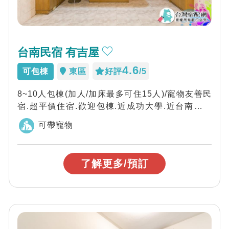
台南民宿 有吉屋
4.6
可包棟
東區
好評
/5
8~10人包棟(加人/加床最多可住15人)/寵物友善民
宿.超平價住宿.歡迎包棟.近成功大學.近台南火車
站.近夜市，歡迎光臨「有吉屋...
可帶寵物
了解更多/預訂