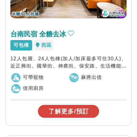
台南民宿 全糖去冰
可包棟
西區
12人包層、24人包棟(加人/加床最多可住30人)、
近正興街、國華街、神農街、保安路、生活機能超
便利，無論您是來台南觀光旅遊還是商...
可帶寵物
麻將出借
借用廚房
了解更多/預訂