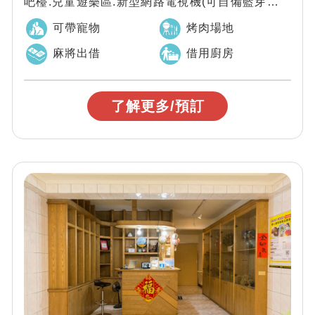
吧檯.兒童遊樂區.新型網路電視機(可自備藍芽麥克
風)
可帶寵物
烤肉場地
麻將出借
借用廚房
了解更多/預訂