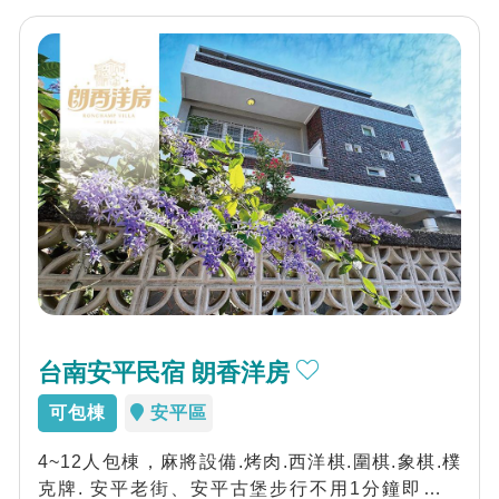
台南安平民宿 朗香洋房
可包棟
安平區
4~12人包棟，麻將設備.烤肉.西洋棋.圍棋.象棋.樸
克牌. 安平老街、安平古堡步行不用1分鐘即可到