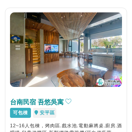
台南民宿 吾悠吳寓
可包棟
安平區
12~16人包棟，烤肉區.戲水池.電動麻將桌.廚房.酒