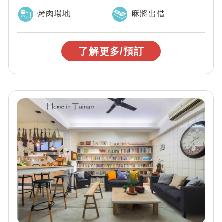
達，超棒老屋、玫瑰園、法式裝...
烤肉場地
麻將出借
了解更多/預訂