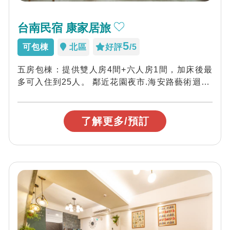
台南民宿 康家居旅
5
可包棟
北區
好評
/5
五房包棟：提供雙人房4間+六人房1間，加床後最
多可入住到25人。 鄰近花園夜市.海安路藝術迴廊/
近古都各大景點，前有社區小公園，...
了解更多/預訂