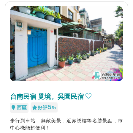
台南民宿 覓境。吳園民宿
5
西區
好評
/5
步行到車站，無敵美景，近赤崁樓等名勝景點，市
中心機能超便利！