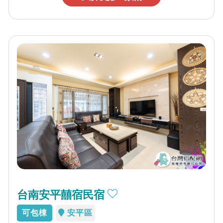
台南安平囍宿民宿
可包棟
安平區