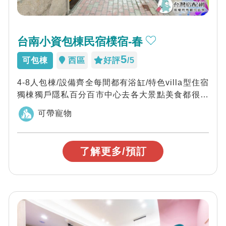
台南小資包棟民宿樸宿-春
5
可包棟
西區
好評
/5
4-8人包棟/設備齊全每間都有浴缸/特色villa型住宿
獨棟獨戶隱私百分百市中心去各大景點美食都很方
便喔
可帶寵物
了解更多/預訂