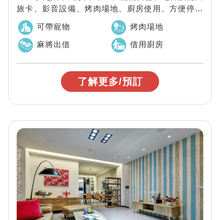
旅卡、影音設備、烤肉場地、廚房使用、方便停車
頂樓景觀陽台，泡著腳感受浪漫星空夜景安...
可帶寵物
烤肉場地
麻將出借
借用廚房
了解更多/預訂