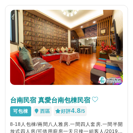
台南民宿 真愛台南包棟民宿
4.8
可包棟
西區
好評
/5
8-18人包棟/兩間八人雅房.一間四人套房.一間半開
放式四人房/可借用廚房一天只接一組客人/2019老