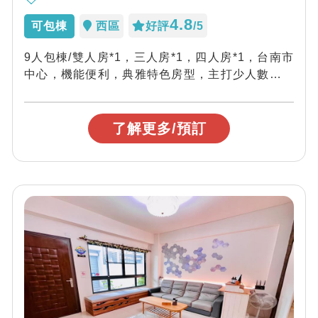
4.8
可包棟
西區
好評
/5
9人包棟/雙人房*1，三人房*1，四人房*1，台南市
中心，機能便利，典雅特色房型，主打少人數包棟
喔~
了解更多/預訂