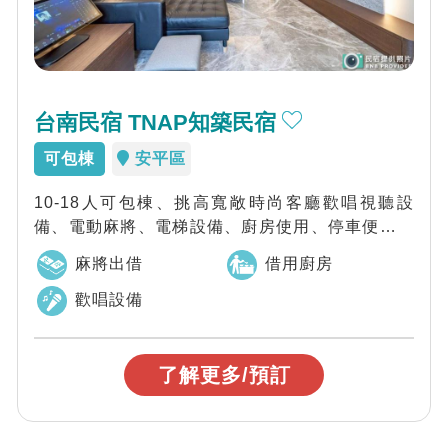
台南民宿 TNAP知築民宿
可包棟
安平區
10-18人可包棟、挑高寬敞時尚客廳歡唱視聽設
備、電動麻將、電梯設備、廚房使用、停車便利安
平各必遊景點均在十分鐘車程範圍。市區各景...
麻將出借
借用廚房
歡唱設備
了解更多/預訂