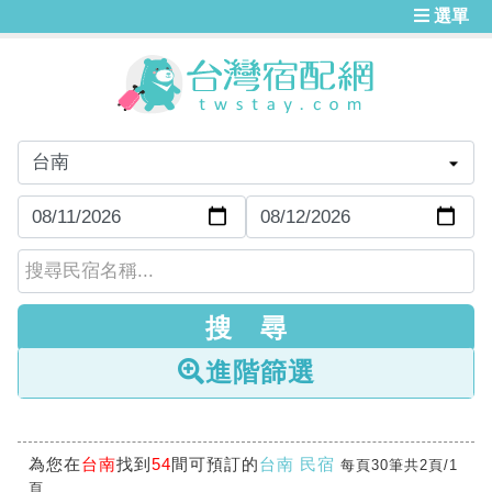
選單
進階篩選
為您在
台南
找到
54
間可預訂的
台南 民宿
每頁30筆共2頁/1
頁