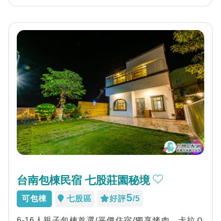
台南包棟民宿 七股莊園秘境
5
可包棟
七股區
好評
/5
6-16人親子包棟首選/平價住宿/獨享烤肉、卡拉Ｏ