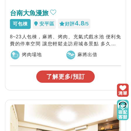
台南大魚漫旅
4.8
可包棟
安平區
好評
/5
8~23人包棟，麻將、烤肉、充氣式戲水池 便利免
費的停車空間 讓您輕鬆走訪府城各景點 多久沒有
一同探索一座有故事的城市？ 大...
烤肉場地
麻將出借
了解更多/預訂