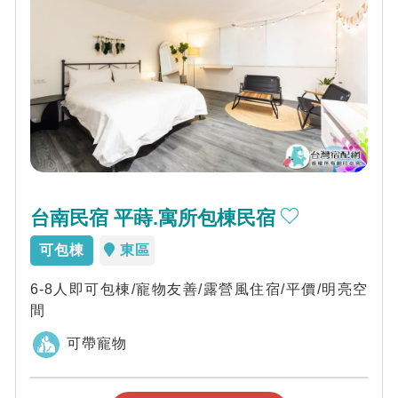
台南民宿 平蒔.寓所包棟民宿
可包棟
東區
6-8人即可包棟/寵物友善/露營風住宿/平價/明亮空
間
可帶寵物