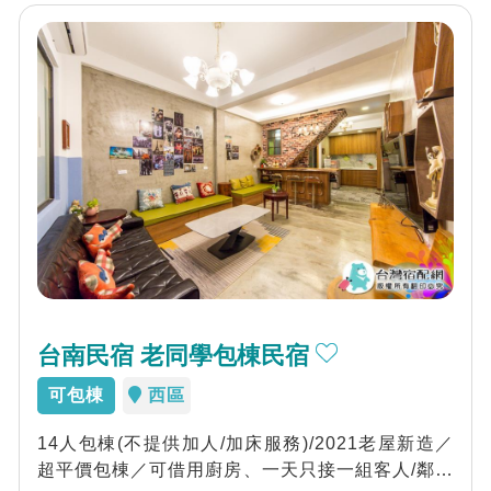
台南民宿 老同學包棟民宿
可包棟
西區
14人包棟(不提供加人/加床服務)/2021老屋新造／
超平價包棟／可借用廚房、一天只接一組客人/鄰近