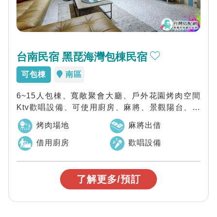
台南民宿 黑琵海灣包棟民宿
可包棟
南區
6~15人包棟、寬敞聚會大廳、戶外花園烤肉空間
Ktv歡唱設備、可使用廚房、麻將、景觀陽台、浴
缸房型。輕鬆散步可以台灣亞馬遜河之稱的...
烤肉場地
麻將出借
借用廚房
歡唱設備
了解更多/預訂