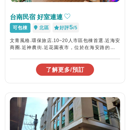
台南民宿 好室連連
5
可包棟
北區
好評
/5
文青風格.環保旅店.10~20人市區包棟首選.近海安
商圈.近神農街.近花園夜市，位於在海安路的巷弄
中，離塵不離囂，離花園夜市只需步...
了解更多/預訂