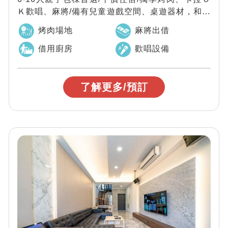
Ｋ歡唱、麻將/備有兒童遊戲空間、桌遊器材，和親
朋好友小聚的同時，也不怕小孩沒地方...
烤肉場地
麻將出借
借用廚房
歡唱設備
了解更多/預訂