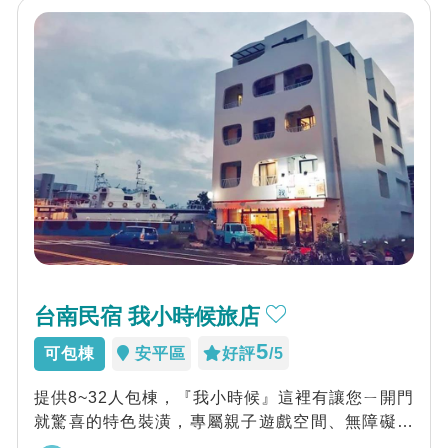
台南民宿 我小時候旅店
5
可包棟
安平區
好評
/5
提供8~32人包棟，『我小時候』這裡有讓您ㄧ開門
就驚喜的特色裝潢，專屬親子遊戲空間、無障礙空
間電梯、停車便利、鄰近各安平特色景點。...