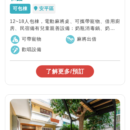
可包棟
安平區
12~18人包棟，電動麻將桌、可攜帶寵物、借用廚
房、民宿備有兒童親善設備：奶瓶消毒鍋、奶瓶刷
具、副食品加熱工具、兒童餐桌椅、嬰兒澡...
可帶寵物
麻將出借
歡唱設備
了解更多/預訂