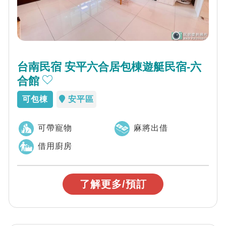
台南民宿 安平六合居包棟遊艇民宿-六
合館
可包棟
安平區
可帶寵物
麻將出借
借用廚房
了解更多/預訂