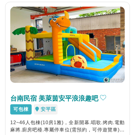
台南民宿 美萊茵安平浪浪趣吧
可包棟
安平區
12~46人包棟(10房1雅)，全新開幕.唱歌.烤肉.電動
麻將.廚房吧檯.專屬停車位(需預約，可停遊覽車)鄰