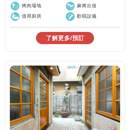
近安平老街、安平古堡，...
烤肉場地
麻將出借
借用廚房
歡唱設備
了解更多/預訂