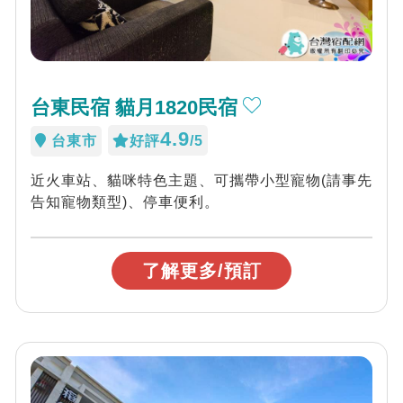
台東民宿 貓月1820民宿
4.9
台東市
好評
/5
近火車站、貓咪特色主題、可攜帶小型寵物(請事先
告知寵物類型)、停車便利。
了解更多/預訂