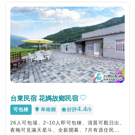
台東民宿 花媽故鄉民宿
4.4
可包棟
卑南鄉
好評
/5
26人可包場、2~10人即可包棟、清晨可觀日出、
夜晚可見滿天星斗、全新開幕、7月有原住民豐年