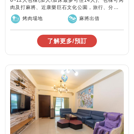
6~12人包棟(加人/加床最多可住14人)、包棟可烤
肉及打麻將、近康樂巨石文化公園，旅行、分享、
愛上台東～台東睏家民宿提供天然有機...
烤肉場地
麻將出借
了解更多/預訂