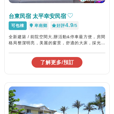
台東民宿 太平幸安民宿
4.9
可包棟
卑南鄉
好評
/5
全新建築 / 前院空間大,辦活動&停車最方便，房間
格局整潔明亮，美麗的窗景，舒適的大床，採光良
好、大空間的房間設計，歡迎旅...
了解更多/預訂