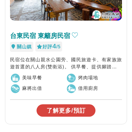
台東民宿 東籬房民宿
4
關山鎮
好評
/5
民宿位在關山親水公園旁、國民旅遊卡、有家族旅
遊首選的八人房(雙衛浴)。 供早餐、提供腳踏車、
烤肉場地、麻將休閒區。 東...
美味早餐
烤肉場地
麻將出借
借用廚房
了解更多/預訂