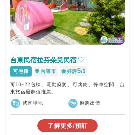
台東民宿拉芬朵兒民宿
5
可包棟
台東市
好評
/5
可10~22包棟、電動麻將、可烤肉、停車空間，台
東旅宿最超值推薦。
烤肉場地
麻將出借
了解更多/預訂