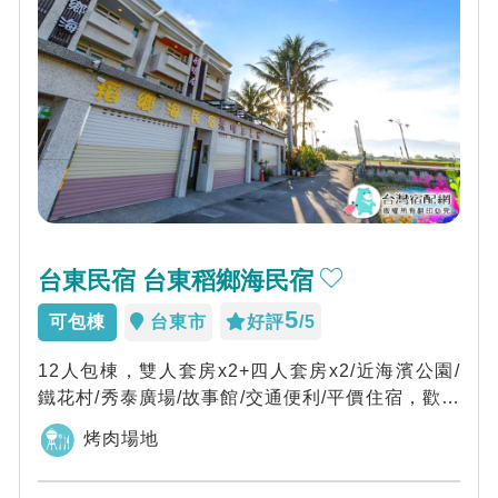
台東民宿 台東稻鄉海民宿
5
可包棟
台東市
好評
/5
12人包棟，雙人套房x2+四人套房x2/近海濱公園/
鐵花村/秀泰廣場/故事館/交通便利/平價住宿，歡迎
您來玩~
烤肉場地