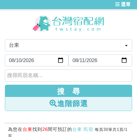
選單
進階篩選
為您在
台東
找到
26
間可預訂的
台東 民宿
每頁30筆共1頁/1
頁