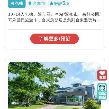
5
可包棟
台東市
好評
/5
10~14人包棟、近市區、車站/近夜市、森林公園/
可刷國民旅遊卡，台東悠閒居是您到台東遊玩時的
最佳居所～
了解更多/預訂