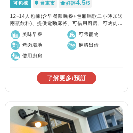
4.5
可包棟
台東市
好評
/5
12~14人包棟(含早餐跟晚餐+包廂唱歌二小時加送
兩瓶飲料)、提供電動麻將、可借用廚房、可烤肉、
超平價包棟首選、近台東森林公園、河...
美味早餐
可帶寵物
烤肉場地
麻將出借
借用廚房
了解更多/預訂