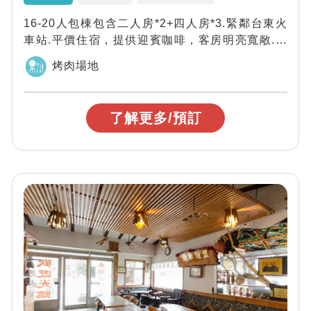
16-20人包棟包含二人房*2+四人房*3.緊鄰台東火
車站.平價住宿，提供迎賓咖啡，客房明亮寬敞.典
雅秀麗，獨立景觀陽台賞星空，在...
烤肉場地
了解更多/預訂