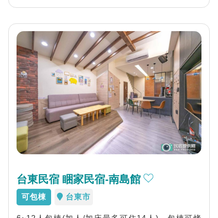
台東民宿 睏家民宿-南島館
可包棟
台東市