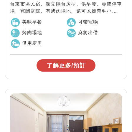
台東市區民宿、獨立陽台房型、供早餐、專屬停車
場、寬闊庭院、有烤肉場地、還可以攜帶毛小孩同
行喔。
美味早餐
可帶寵物
烤肉場地
麻將出借
借用廚房
了解更多/預訂