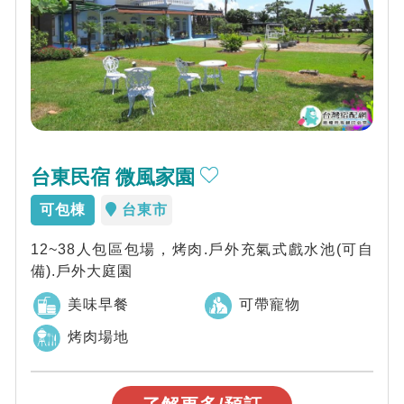
台東民宿 微風家園
可包棟
台東市
12~38人包區包場，烤肉.戶外充氣式戲水池(可自
備).戶外大庭園
美味早餐
可帶寵物
烤肉場地