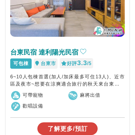
台東民宿 達利陽光民宿
3.3
可包棟
台東市
好評
/5
6~10人包棟首選(加人/加床最多可住13人)、近市
區及夜市~想要在涼爽適合旅行的秋天來台東來一
次秋季小旅行嗎！最適合你的long...
可帶寵物
麻將出借
歡唱設備
了解更多/預訂