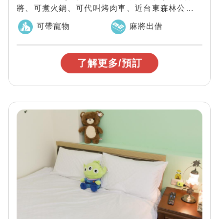
將、可煮火鍋、可代叫烤肉車、近台東森林公園、
海濱公園，台東慢慢相遇民宿讓您無論是...
可帶寵物
麻將出借
了解更多/預訂