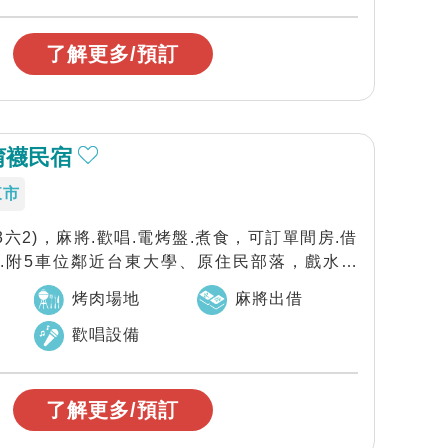
了解更多/預訂
唷襪民宿
東市
雙3六2)，麻將.歡唱.電烤盤.煮食，可訂單間房.借
善.附5車位鄰近台東大學、原住民部落，戲水野
烤肉場地
麻將出借
歡唱設備
了解更多/預訂