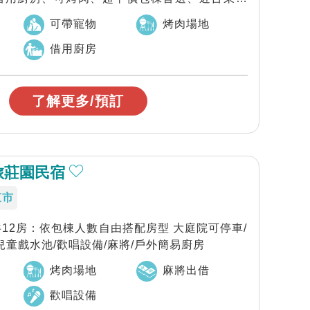
可帶寵物
烤肉場地
借用廚房
了解更多/預訂
旅莊園民宿
東市
：共12房：依包棟人數自由搭配房型 大庭院可停車/
兒童戲水池/歡唱設備/麻將/戶外簡易廚房
烤肉場地
麻將出借
歡唱設備