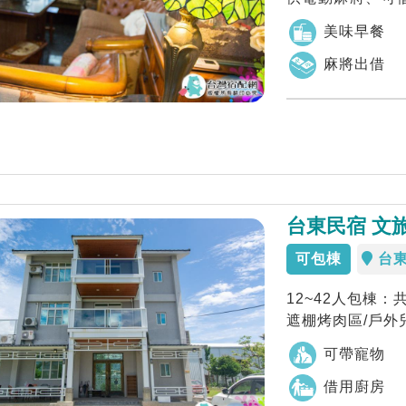
林公園、河...
美味早餐
麻將出借
台東民宿 文
可包棟
台
12~42人包棟
遮棚烤肉區/戶外
可帶寵物
借用廚房