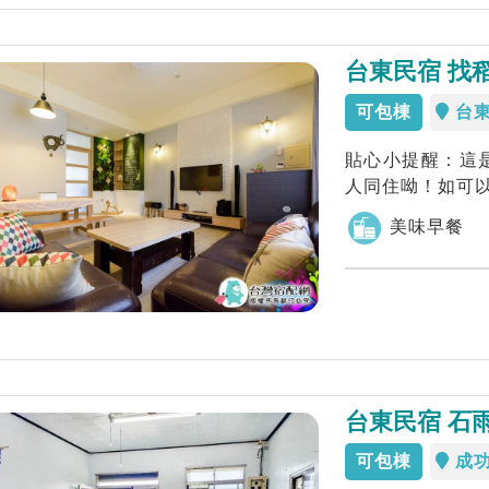
台東民宿 找
可包棟
台
貼心小提醒：這
人同住呦！如可以
花村/秀...
美味早餐
台東民宿 石
可包棟
成