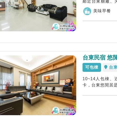
鄰近台東糖廠、
送服務......
美味早餐
台東民宿 悠
可包棟
台
10~14人包棟
卡，台東悠閒居