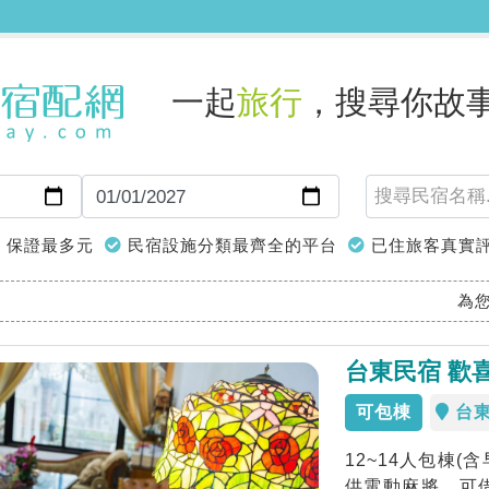
一起
旅行
，搜尋你故
保證最多元
民宿設施分類最齊全的平台
已住旅客真實
為
台東民宿 歡
可包棟
台
12~14人包棟
供電動麻將、可