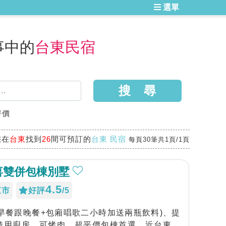
選單
事中的
台東民宿
評價
您在
台東
找到
26
間可預訂的
台東 民宿
每頁30筆共1頁/1頁
喜雙併包棟別墅
4.5
東市
好評
/5
(含早餐跟晚餐+包廂唱歌二小時加送兩瓶飲料)、提
借用廚房、可烤肉、超平價包棟首選、近台東森