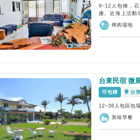
9~12人包棟
擾。近海上活動場
（供餐點，...
烤肉場地
台東民宿 微
可包棟
台
12~38人包區包
美味早餐