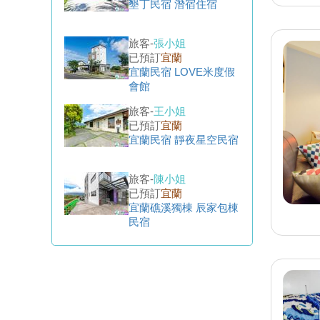
已預訂
宜蘭
宜蘭民宿 LOVE米度假
會館
旅客-
王小姐
已預訂
宜蘭
宜蘭民宿 靜夜星空民宿
旅客-
陳小姐
已預訂
宜蘭
宜蘭礁溪獨棟 辰家包棟
民宿
旅客-
張小姐
已預訂
花蓮
花蓮民宿 天地．艺朮概
念民宿
旅客-
王先生
已預訂
墾丁
墾丁民宿 新境villa