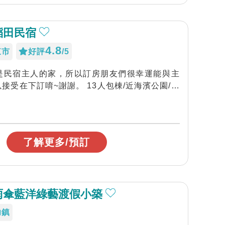
稻田民宿
4.8
東市
好評
/5
是民宿主人的家，所以訂房朋友們很幸運能與主
接受在下訂唷~謝謝。 13人包棟/近海濱公園/鐵
了解更多/預訂
雨傘藍洋綠藝渡假小築
功鎮