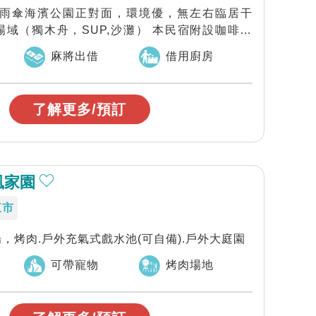
，石雨傘海濱公園正對面，環境優，無左右臨居干
域（獨木舟，SUP,沙灘） 本民宿附設咖啡屋
麻將出借
借用廚房
了解更多/預訂
風家園
東市
場，烤肉.戶外充氣式戲水池(可自備).戶外大庭園
可帶寵物
烤肉場地