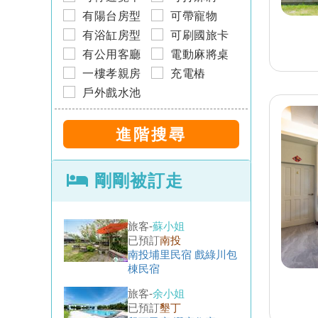
花蓮民宿 溫馨小棧民宿
有陽台房型
可帶寵物
有浴缸房型
可刷國旅卡
旅客-
黃小姐
有公用客廳
電動麻將桌
已預訂
宜蘭
宜蘭民宿 威廉王子民宿
一樓孝親房
充電樁
戶外戲水池
旅客-
吳先生
已預訂
台南
台南民宿 小綿羊旅宿
旅客-
蘇小姐
剛剛被訂走
已預訂
南投
南投埔里民宿 戲綠川包
棟民宿
旅客-
余小姐
已預訂
墾丁
墾丁民宿 潛宿住宿
旅客-
張小姐