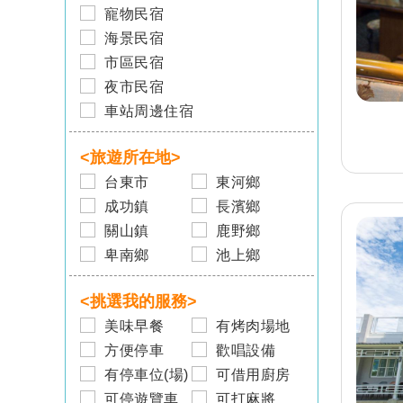
寵物民宿
海景民宿
市區民宿
夜市民宿
車站周邊住宿
旅客-
沈先生
已預訂
宜蘭
宜蘭民宿 沈居民宿
<旅遊所在地>
台東市
東河鄉
旅客-
李先生
成功鎮
長濱鄉
已預訂
宜蘭
關山鎮
鹿野鄉
宜蘭民宿 伴月山舍民宿
卑南鄉
池上鄉
旅客-
邱先生
<挑選我的服務>
已預訂
墾丁
墾丁民宿 芫居民宿
美味早餐
有烤肉場地
方便停車
歡唱設備
旅客-
陳小姐
有停車位(場)
可借用廚房
已預訂
花蓮
可停遊覽車
可打麻將