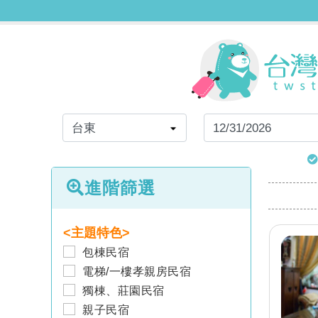
進階篩選
<主題特色>
包棟民宿
電梯/一樓孝親房民宿
獨棟、莊園民宿
親子民宿