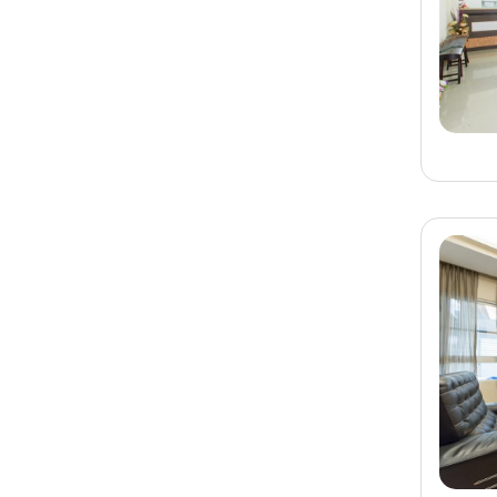
旅客-
余小姐
已預訂
墾丁
墾丁民宿 潛宿住宿
旅客-
張小姐
已預訂
宜蘭
宜蘭民宿 LOVE米度假
會館
旅客-
王小姐
已預訂
宜蘭
宜蘭民宿 靜夜星空民宿
旅客-
陳小姐
已預訂
宜蘭
宜蘭礁溪獨棟 辰家包棟
民宿
旅客-
張小姐
已預訂
花蓮
花蓮民宿 天地．艺朮概
念民宿