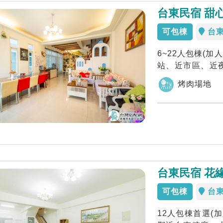
台東民宿 甜
可包棟
台
6~22人包棟(
站、近市區、近
藝宿民宿...
烤肉場地
台東民宿 花
可包棟
台
12人包棟首選(