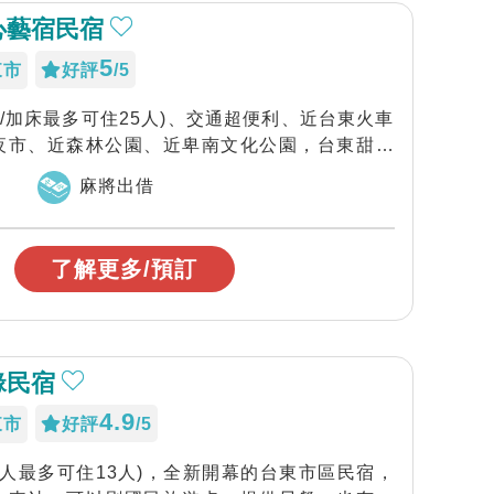
心藝宿民宿
5
東市
好評
/5
加人/加床最多可住25人)、交通超便利、近台東火車
夜市、近森林公園、近卑南文化公園，台東甜心
麻將出借
了解更多/預訂
緣民宿
4.9
東市
好評
/5
加人最多可住13人)，全新開幕的台東市區民宿，