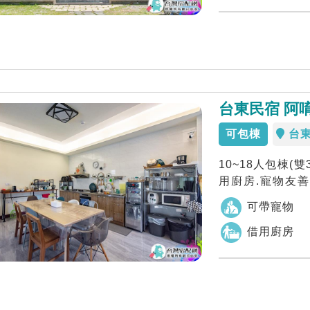
台東民宿 阿
可包棟
台
10~18人包棟(
用廚房.寵物友
溪...
可帶寵物
借用廚房