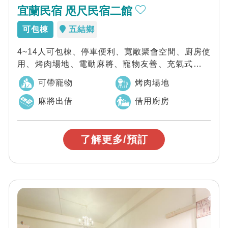
宜蘭民宿 咫尺民宿二館
可包棟
五結鄉
4~14人可包棟、停車便利、寬敞聚會空間、廚房使
用、烤肉場地、電動麻將、寵物友善、充氣式戲水
池、兒童遊戲區、時尚簡約文旅風格、親友...
可帶寵物
烤肉場地
麻將出借
借用廚房
了解更多/預訂