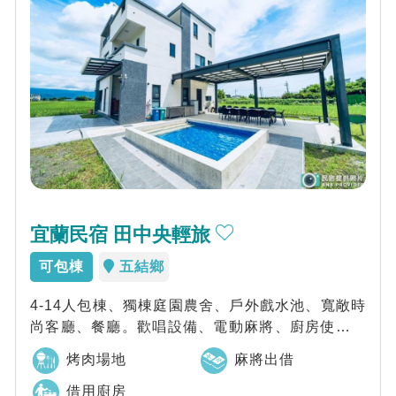
宜蘭民宿 田中央輕旅
可包棟
五結鄉
4-14人包棟、獨棟庭園農舍、戶外戲水池、寬敞時
尚客廳、餐廳。歡唱設備、電動麻將、廚房使用、
遮棚烤肉場地。羅東夜市、宜蘭幾米公園、...
烤肉場地
麻將出借
借用廚房