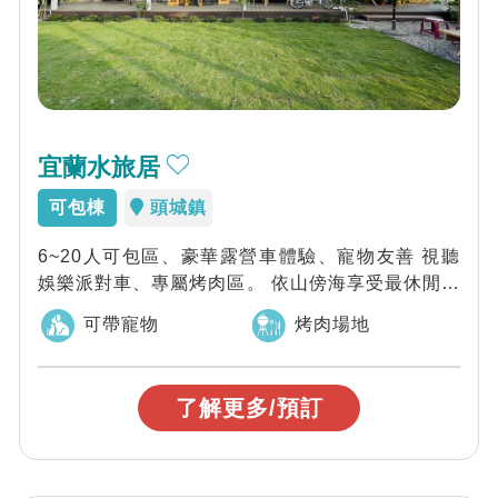
宜蘭水旅居
可包棟
頭城鎮
6~20人可包區、豪華露營車體驗、寵物友善 視聽
娛樂派對車、專屬烤肉區。 依山傍海享受最休閒的
蘭陽美景、 星巴克、麥當勞、全聯、寶...
可帶寵物
烤肉場地
了解更多/預訂