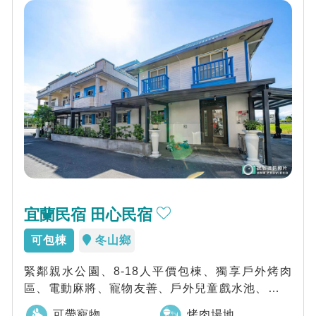
宜蘭民宿 田心民宿
可包棟
冬山鄉
緊鄰親水公園、8-18人平價包棟、獨享戶外烤肉
區、電動麻將、寵物友善、戶外兒童戲水池、溜滑
梯、小玩具
可帶寵物
烤肉場地