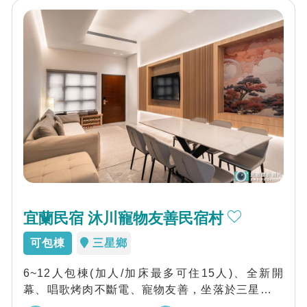
宜蘭民宿 沐川寵物友善民宿村
可包棟
三星鄉
6~12人包棟(加人/加床最多可住15人)、全新開
幕、唱歌烤肉不斷電、寵物友善，坐落於三星天送
埤旁的優美民宿村，有美景、超大停車場...