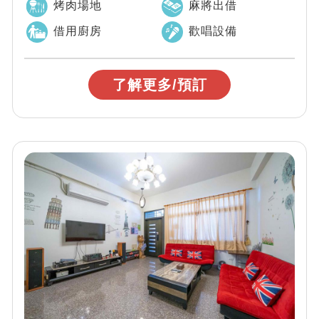
烤肉場地
麻將出借
借用廚房
歡唱設備
了解更多/預訂