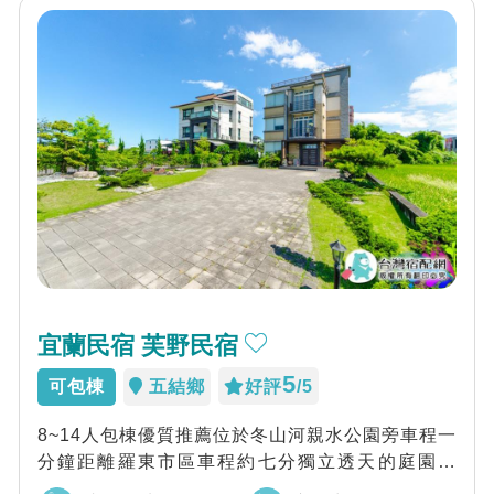
宜蘭民宿 芙野民宿
5
可包棟
五結鄉
好評
/5
8~14人包棟優質推薦位於冬山河親水公園旁車程一
分鐘距離羅東市區車程約七分獨立透天的庭園民
宿，提供烤肉場地、標準籃球架、寬敞聚會大...