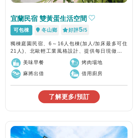
宜蘭民宿 雙黃蛋生活空間
5
可包棟
冬山鄉
好評
/5
獨棟庭園民宿、6～16人包棟(加人/加床最多可住
21人)、北歐輕工業風格設計、提供每日現做早餐
及開心小農場(無毒自耕菜園)、近冬山...
美味早餐
烤肉場地
麻將出借
借用廚房
了解更多/預訂