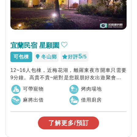
宜蘭民宿 星願園
5
可包棟
冬山鄉
好評
/5
12~16人包棟，近梅花湖，離羅東夜市開車只需要
9分鐘。高貴不貴~絕對是您親朋好友出遊聚會的第
一選擇~
可帶寵物
烤肉場地
麻將出借
借用廚房
了解更多/預訂