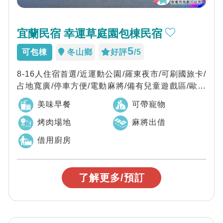
宜蘭民宿 幸運草庭園包棟民宿
5
可包棟
冬山鄉
好評
/5
8-16人住宿首選/近運動公園/羅東夜市/可刷國旅卡/
占地寬廣/停車方便/電動麻將/備有兒童遊戲區/歐式
建築/鄉村風客房/平價大享...
美味早餐
可帶寵物
烤肉場地
麻將出借
借用廚房
了解更多/預訂