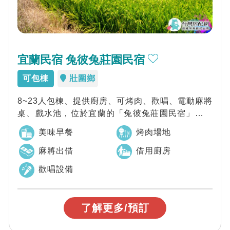
宜蘭民宿 兔彼兔莊園民宿
可包棟
壯圍鄉
8~23人包棟、提供廚房、可烤肉、歡唱、電動麻將
桌、戲水池，位於宜蘭的「兔彼兔莊園民宿」，是
一處結合自然與歡樂的度假天堂，提供 8...
美味早餐
烤肉場地
麻將出借
借用廚房
歡唱設備
了解更多/預訂