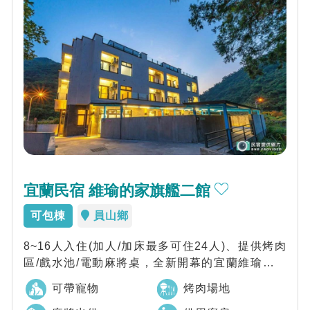
宜蘭民宿 維瑜的家旗艦二館
可包棟
員山鄉
8~16人入住(加人/加床最多可住24人)、提供烤肉
區/戲水池/電動麻將桌，全新開幕的宜蘭維瑜的家
旗艦二館，質感奢華城堡美學，專屬...
可帶寵物
烤肉場地