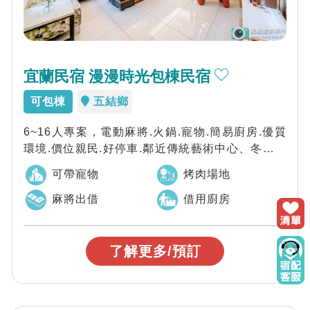
宜蘭民宿 漫漫時光包棟民宿
可包棟
五結鄉
6~16人專案，電動麻將.火鍋.寵物.簡易廚房.優質
環境.價位親民.好停車.鄰近傳統藝術中心、冬山河
親水公園近各個旅遊景點、觀光工...
可帶寵物
烤肉場地
麻將出借
借用廚房
了解更多/預訂