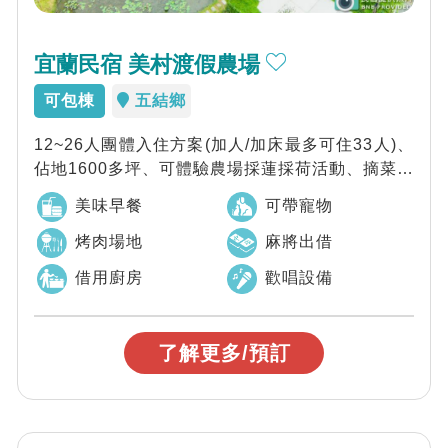
宜蘭民宿 美村渡假農場
可包棟
五結鄉
12~26人團體入住方案(加人/加床最多可住33人)、
佔地1600多坪、可體驗農場採蓮採荷活動、摘菜樂
(季節限定)、近五結傳藝中心...
美味早餐
可帶寵物
烤肉場地
麻將出借
借用廚房
歡唱設備
了解更多/預訂