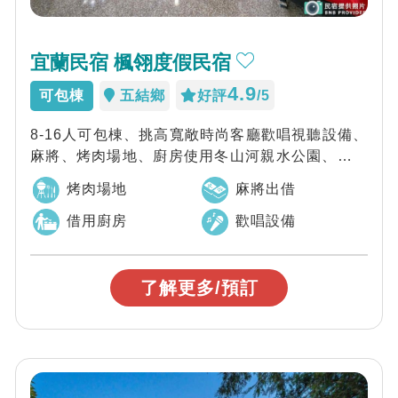
宜蘭民宿 楓翎度假民宿
4.9
可包棟
五結鄉
好評
/5
8-16人可包棟、挑高寬敞時尚客廳歡唱視聽設備、
麻將、烤肉場地、廚房使用冬山河親水公園、武淵
水火同源(大碗公溜滑梯)車埕不用三分鐘...
烤肉場地
麻將出借
借用廚房
歡唱設備
了解更多/預訂