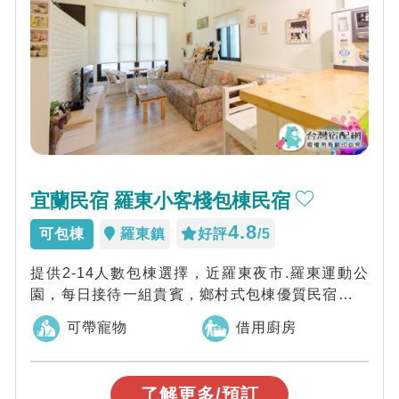
宜蘭民宿 羅東小客棧包棟民宿
4.8
可包棟
羅東鎮
好評
/5
提供2-14人數包棟選擇，近羅東夜市.羅東運動公
園，每日接待一組貴賓，鄉村式包棟優質民宿。喜
歡享受私人空間，不被打擾
可帶寵物
借用廚房
了解更多/預訂