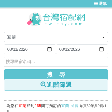
選單
進階篩選
為您在
宜蘭
找到
265
間可預訂的
宜蘭 民宿
每頁30筆共9頁/1
頁