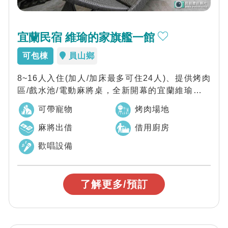
宜蘭民宿 維瑜的家旗艦一館
可包棟
員山鄉
8~16人入住(加人/加床最多可住24人)、提供烤肉
區/戲水池/電動麻將桌，全新開幕的宜蘭維瑜的家
旗艦一館，質感奢華城堡美學，專屬...
可帶寵物
烤肉場地
麻將出借
借用廚房
歡唱設備
了解更多/預訂