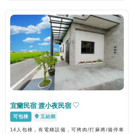
宜蘭民宿 渡小夜民宿
可包棟
五結鄉
14人包棟，有電梯設備，可烤肉/打麻將/備停車