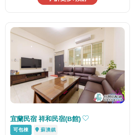
宜蘭民宿 祥和民宿(B館)
可包棟
蘇澳鎮