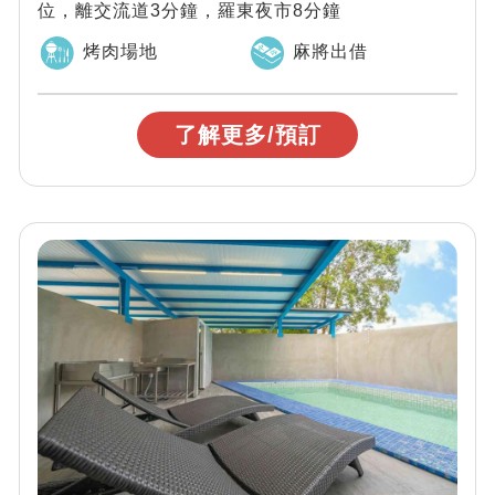
位，離交流道3分鐘，羅東夜市8分鐘
烤肉場地
麻將出借
了解更多/預訂