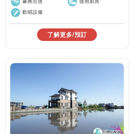
麻將出借
借用廚房
歡唱設備
了解更多/預訂