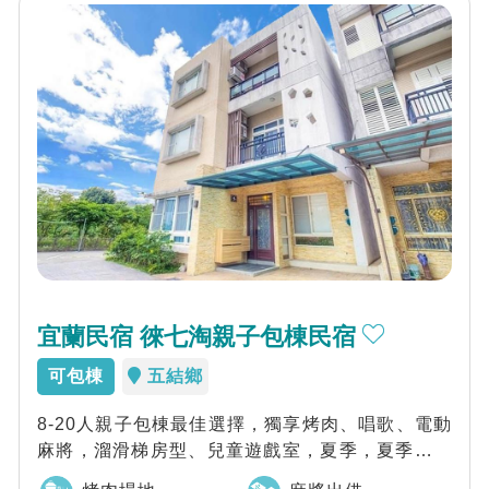
宜蘭民宿 徠七淘親子包棟民宿
可包棟
五結鄉
8-20人親子包棟最佳選擇，獨享烤肉、唱歌、電動
麻將，溜滑梯房型、兒童遊戲室，夏季，夏季充氣
戲水池