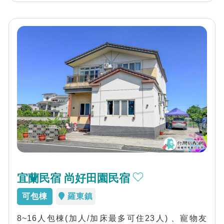
宜蘭民宿 尚好田園民宿
可包棟
羅東鎮
8~16人包棟(加人/加床最多可住23人) 、寵物友