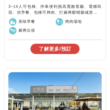
3~14人可包棟、停車便利挑高寬敞客廳、電梯民
宿、供早餐、包棟可烤肉、打麻將鄰蜡藝城堡、一
米特米食文化館、武荖坑遊樂區、蘇澳冷泉公...
美味早餐
烤肉場地
麻將出借
了解更多/預訂