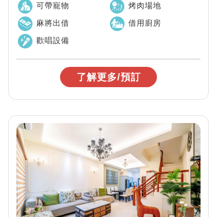
可帶寵物
烤肉場地
麻將出借
借用廚房
歡唱設備
了解更多/預訂