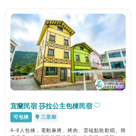
宜蘭民宿 莎拉公主包棟民宿
可包棟
三星鄉
4~8人包棟，電動麻將、烤肉、雲端點歌歡唱、簡