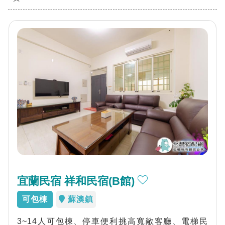
宜蘭民宿 祥和民宿(B館)
可包棟
蘇澳鎮
3~14人可包棟、停車便利挑高寬敞客廳、電梯民