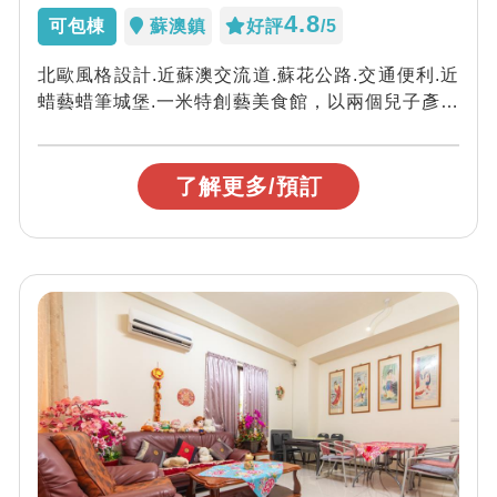
4.8
可包棟
蘇澳鎮
好評
/5
北歐風格設計.近蘇澳交流道.蘇花公路.交通便利.近
蜡藝蜡筆城堡.一米特創藝美食館，以兩個兒子彥庭
與彥軒命名的庭軒小公館，和天下父母...
了解更多/預訂