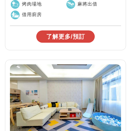
友聚會最超值選擇。張美阿嬤農場、安農溪落...
烤肉場地
麻將出借
借用廚房
了解更多/預訂