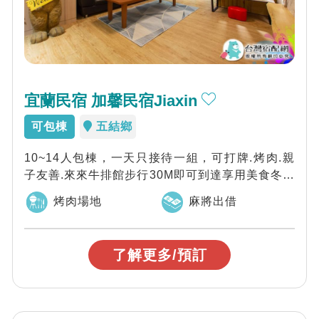
宜蘭民宿 加馨民宿Jiaxin
可包棟
五結鄉
10~14人包棟，一天只接待一組，可打牌.烤肉.親
子友善.來來牛排館步行30M即可到達享用美食冬山
河親水公園300M即可到達童玩節...
烤肉場地
麻將出借
了解更多/預訂