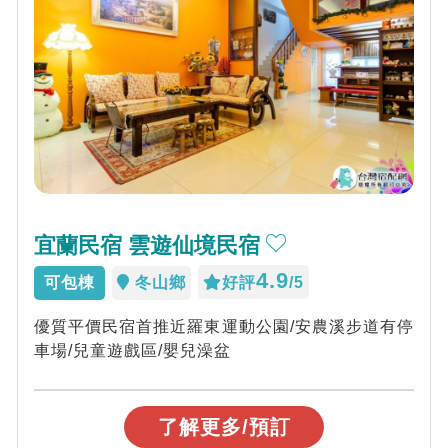
宜蘭民宿 雲遊仙境民宿
4.9
可包棟
冬山鄉
好評
/5
優質平價民宿首推近羅東運動公園/安農溪步道有停
車場/兒童遊戲區/嬰兒澡盆
了解更多/預訂