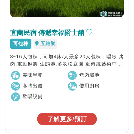
宜蘭民宿 傳遞幸福爵士館
可包棟
五結鄉
8~16人包棟，可加4床/人最多20人包棟，唱歌.烤
肉.電動麻將.生態池.落羽松庭園 近傳統藝術中心/
冬山河親水公園/羅東夜市/...
美味早餐
烤肉場地
麻將出借
借用廚房
歡唱設備
了解更多/預訂