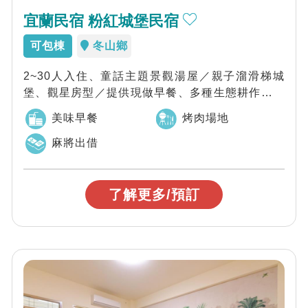
宜蘭民宿 粉紅城堡民宿
可包棟
冬山鄉
2~30人入住、童話主題景觀湯屋／親子溜滑梯城
堡、觀星房型／提供現做早餐、多種生態耕作體驗
／距離各景點都很近喔～這是童話村新館-粉...
美味早餐
烤肉場地
麻將出借
了解更多/預訂