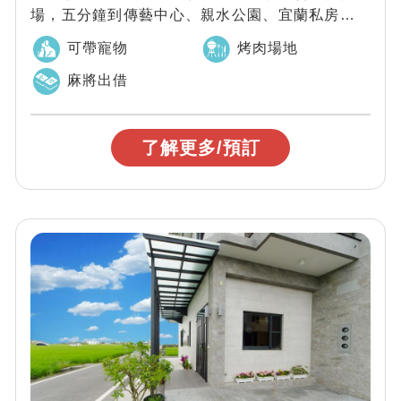
場，五分鐘到傳藝中心、親水公園、宜蘭私房景點
利澤老街旁親友聚會包棟最優質推薦
可帶寵物
烤肉場地
麻將出借
了解更多/預訂