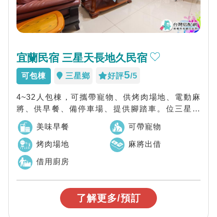
宜蘭民宿 三星天長地久民宿
5
可包棟
三星鄉
好評
/5
4~32人包棟，可攜帶寵物、供烤肉場地、電動麻
將、供早餐、備停車場、提供腳踏車。位三星市
區、近太平山
美味早餐
可帶寵物
烤肉場地
麻將出借
借用廚房
了解更多/預訂