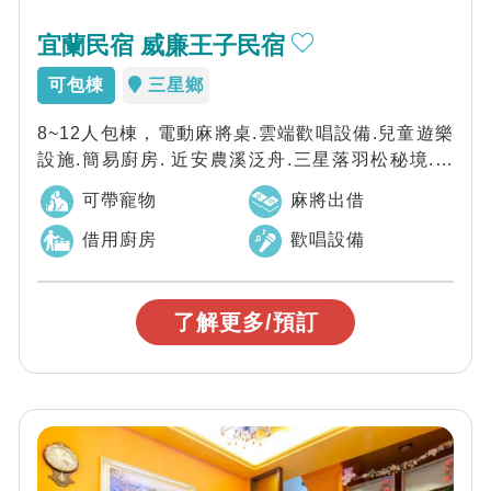
宜蘭民宿 威廉王子民宿
可包棟
三星鄉
8~12人包棟，電動麻將桌.雲端歡唱設備.兒童遊樂
設施.簡易廚房. 近安農溪泛舟.三星落羽松秘境.梅
花湖.天送碑.親水地熱.張美...
可帶寵物
麻將出借
借用廚房
歡唱設備
了解更多/預訂