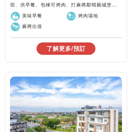
宿、供早餐、包棟可烤肉、打麻將鄰蜡藝城堡、一
米特米食文化館、武荖坑遊樂區、蘇澳冷泉公...
美味早餐
烤肉場地
麻將出借
了解更多/預訂