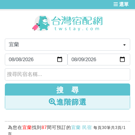
選單
進階篩選
為您在
宜蘭
找到
87
間可預訂的
宜蘭 民宿
每頁30筆共3頁/1
頁