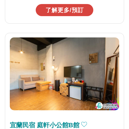
了解更多/預訂
宜蘭民宿 庭軒小公館B館