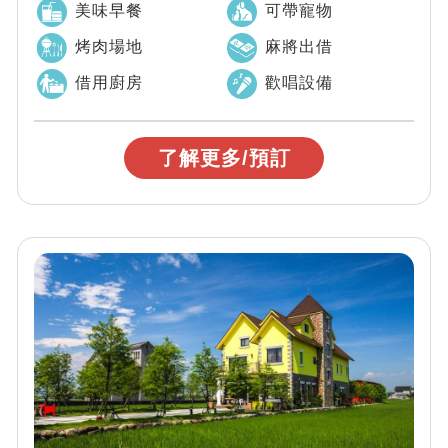
美味早餐
可帶寵物
烤肉場地
麻將出借
借用廚房
歡唱設備
了解更多/預訂