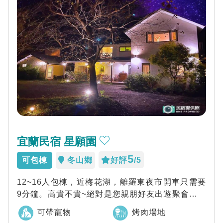
宜蘭民宿 星願園
5
可包棟
冬山鄉
好評
/5
12~16人包棟，近梅花湖，離羅東夜市開車只需要
9分鐘。高貴不貴~絕對是您親朋好友出遊聚會的第
一選擇~
可帶寵物
烤肉場地