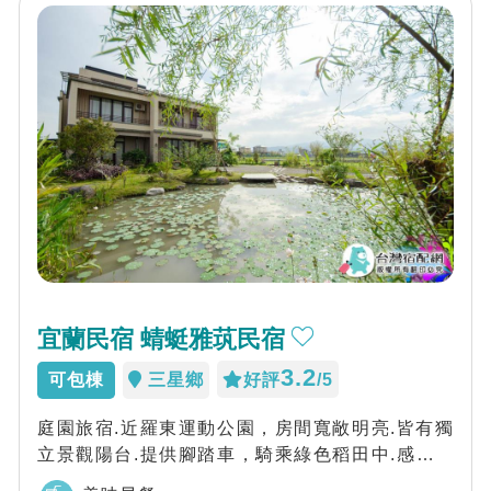
宜蘭民宿 蜻蜓雅茿民宿
3.2
可包棟
三星鄉
好評
/5
庭園旅宿.近羅東運動公園，房間寬敞明亮.皆有獨
立景觀陽台.提供腳踏車，騎乘綠色稻田中.感受四
季和時節更迭~