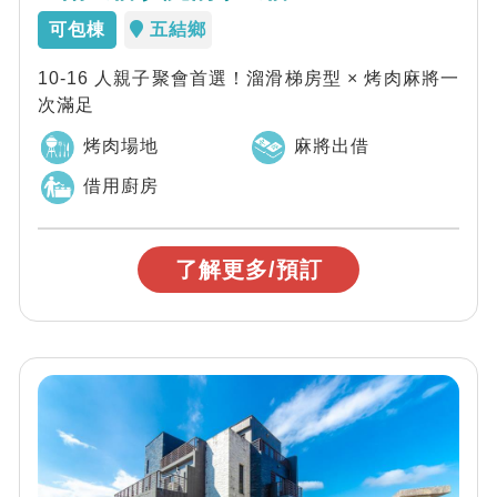
可包棟
五結鄉
10-16 人親子聚會首選！溜滑梯房型 × 烤肉麻將一
次滿足
烤肉場地
麻將出借
借用廚房
了解更多/預訂