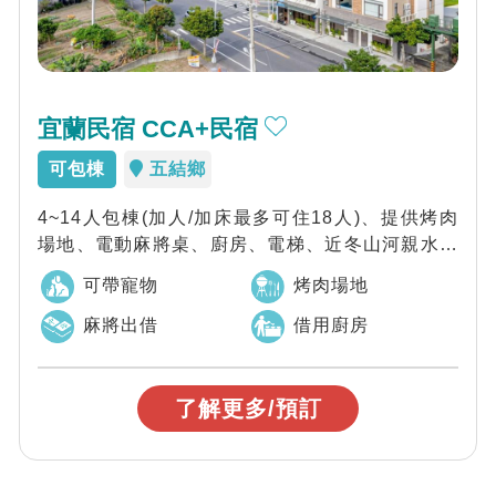
宜蘭民宿 CCA+民宿
可包棟
五結鄉
4~14人包棟(加人/加床最多可住18人)、提供烤肉
場地、電動麻將桌、廚房、電梯、近冬山河親水公
園/童玩節包棟首選，宜蘭CCA+民...
可帶寵物
烤肉場地
麻將出借
借用廚房
了解更多/預訂