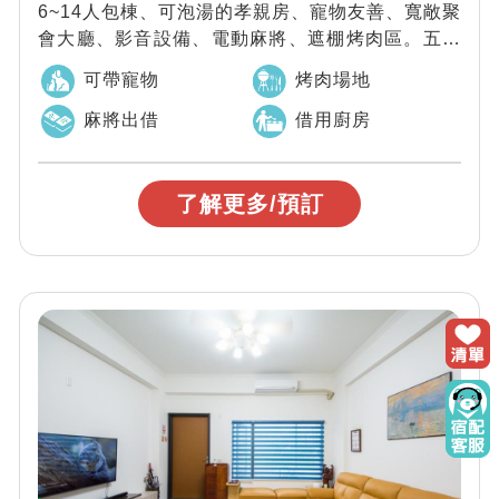
6~14人包棟、可泡湯的孝親房、寵物友善、寬敞聚
會大廳、影音設備、電動麻將、遮棚烤肉區。五分
鐘到傳藝中心、親水公園、影劇最愛取景的...
可帶寵物
烤肉場地
麻將出借
借用廚房
了解更多/預訂