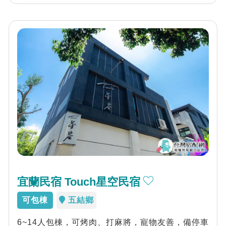
宜蘭民宿 Touch星空民宿
可包棟
五結鄉
6~14人包棟，可烤肉、打麻將，寵物友善，備停車