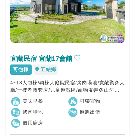
宜蘭民宿 宜蘭17會館
可包棟
五結鄉
4~18人包棟/獨棟大庭院民宿/烤肉場地/寬敞聚會大
廳/一樓孝親套房/兒童遊戲區/寵物友善冬山河親水
公園步行五分鐘、羅東夜市車程1...
美味早餐
可帶寵物
烤肉場地
麻將出借
借用廚房