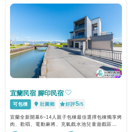
宜蘭民宿 腳印民宿
5
可包棟
壯圍鄉
好評
/5
宜蘭全新開幕6~14人親子包棟最佳選擇包棟獨享烤
肉、歡唱、電動麻將、充氣戲水池兒童遊戲區、雙
人投籃機、SWITCH遊戲機