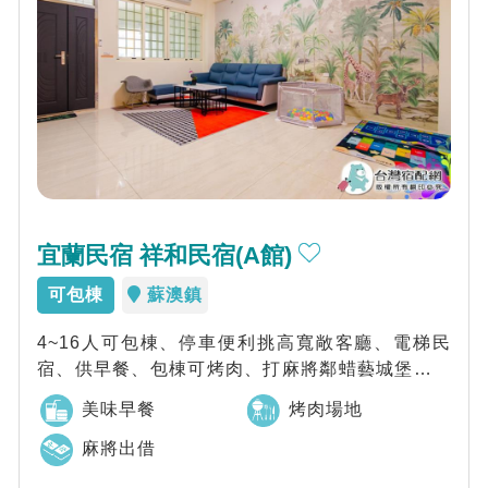
宜蘭民宿 祥和民宿(A館)
可包棟
蘇澳鎮
4~16人可包棟、停車便利挑高寬敞客廳、電梯民
宿、供早餐、包棟可烤肉、打麻將鄰蜡藝城堡、一
米特米食文化館、武荖坑遊樂區、蘇澳冷泉公...
美味早餐
烤肉場地
麻將出借