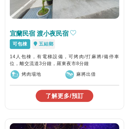
宜蘭民宿 渡小夜民宿
可包棟
五結鄉
14人包棟，有電梯設備，可烤肉/打麻將/備停車
位，離交流道3分鐘，羅東夜市8分鐘
烤肉場地
麻將出借
了解更多/預訂