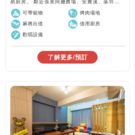
易廚房。 鄰近張美阿嬤農場、安農溪、落羽松秘
境、羅東夜市、梅花湖、清水地熱、九寮溪...
可帶寵物
烤肉場地
麻將出借
借用廚房
歡唱設備
了解更多/預訂