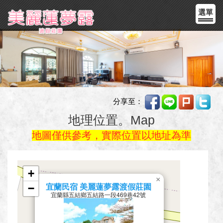
選單
分享至：
地理位置。Map
地圖僅供參考，實際位置以地址為準
+
×
−
宜蘭民宿 美麗蓮夢露渡假莊園
宜蘭縣五結鄉五結路一段469巷42號