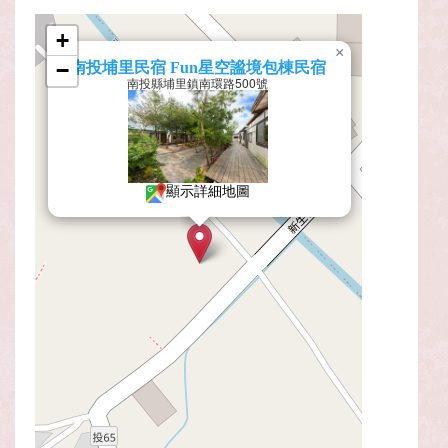
+
×
−
南投埔里民宿 Fun星空謐境包棟民宿
南投縣埔里鎮南環路500號
顯示詳細地圖