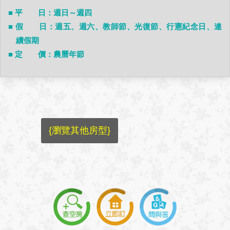
■ 平 日：週日～週四
■ 假 日：週五、週六、教師節、光復節、行憲紀念日、連
續假期
■ 定 價：農曆年節
{瀏覽其他房型}