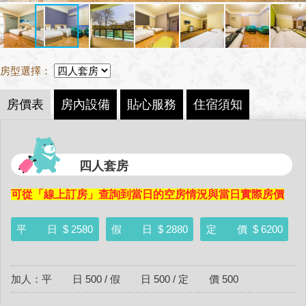
房型選擇：
房價表
房內設備
貼心服務
住宿須知
四人套房
可從「線上訂房」查詢到當日的空房情況與當日實際房價
平 日
$ 2580
假 日
$ 2880
定 價
$ 6200
加人：平 日 500 / 假 日 500 / 定 價 500