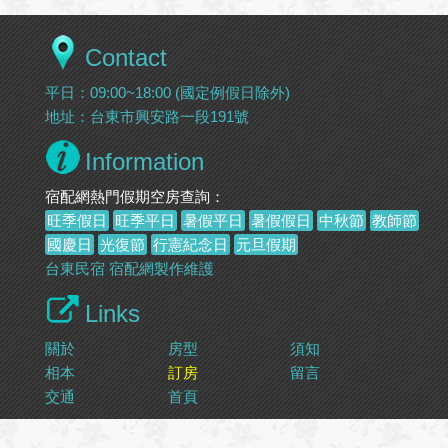
Contact
平日：09:00~18:00 (國定例假日除外)
地址：台東市興安路一段191號
Information
宿配網熱門假期空房查詢：
旺季假日
旺季平日
暑假平日
暑假假日
中秋節
教師節
國慶日
光復節
行憲紀念日
元旦假期
台東民宿
宿配網製作維護
Links
關於
房型
須知
相本
訂房
留言
交通
首頁