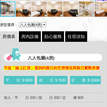
房型選擇：
房價表
房內設備
貼心服務
住宿須知
八人包層(4房)
可從「線上訂房」查詢到當日的空房情況與當日實際房價
平 日
$ 6000
假 日
$ 7600
定 價
$ 10600
加人：平 日 200 / 假 日 200 / 定 價 800