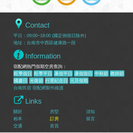
Contact
平日：09:00~18:00 (國定例假日除外)
地址：台南市中西區健康路一段
Information
宿配網熱門假期空房查詢：
旺季假日
旺季平日
暑假平日
暑假假日
中秋節
教師節
國慶日
光復節
行憲紀念日
元旦假期
台南民宿
宿配網製作維護
Links
關於
房型
須知
相本
訂房
留言
交通
首頁