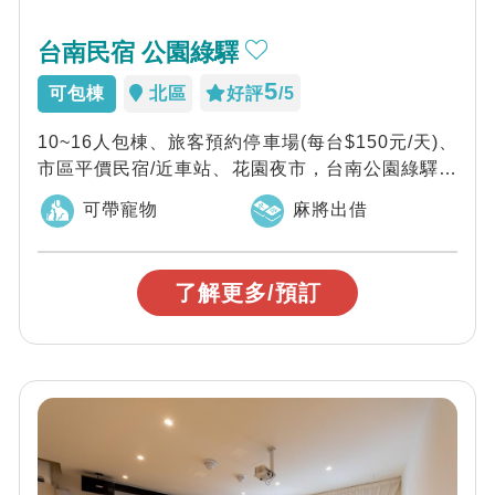
台南民宿 公園綠驛
5
可包棟
北區
好評
/5
10~16人包棟、旅客預約停車場(每台$150元/天)、
市區平價民宿/近車站、花園夜市，台南公園綠驛民
宿每間房的舒適簡約，無論是三...
可帶寵物
麻將出借
了解更多/預訂