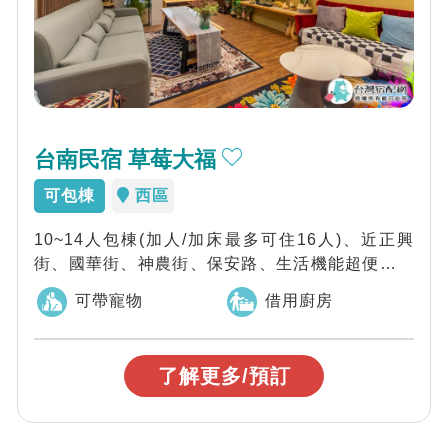
台南民宿 草莓大福
可包棟
西區
10~14人包棟(加人/加床最多可住16人)、近正興
街、國華街、神農街、保安路、生活機能超便利，
台南草莓大福民宿位於台南市的中心地...
可帶寵物
借用廚房
了解更多/預訂