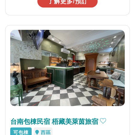
了解更多/預訂
台南包棟民宿 梧藏美萊茵旅宿
可包棟
西區