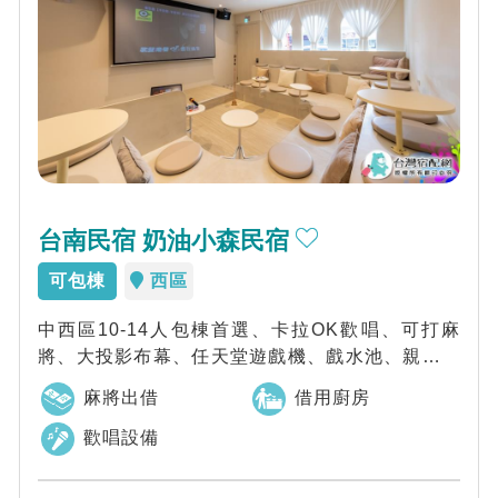
台南民宿 奶油小森民宿
可包棟
西區
中西區10-14人包棟首選、卡拉OK歡唱、可打麻
將、大投影布幕、任天堂遊戲機、戲水池、親子遊
戲區
麻將出借
借用廚房
歡唱設備