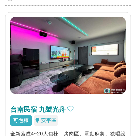
台南民宿 九號光舟
可包棟
安平區
全新落成4~20人包棟，烤肉區、電動麻將、歡唱設