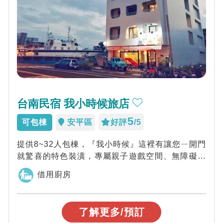
台南民宿 我小時候旅店
5
可包棟
安平區
好評
/5
提供8~32人包棟，『我小時候』這裡有讓您ㄧ開門
就驚喜的特色裝潢，專屬親子遊戲空間、無障礙空
間電梯、停車便利、鄰近各安平特色景點。...
借用廚房
了解更多/預訂