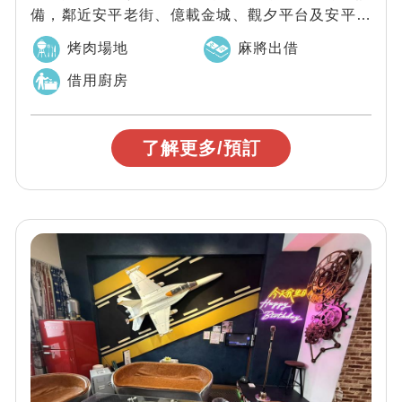
備，鄰近安平老街、億載金城、觀夕平台及安平古
堡等眾多熱門景點。寬敞的聚會空間，房型...
烤肉場地
麻將出借
借用廚房
了解更多/預訂