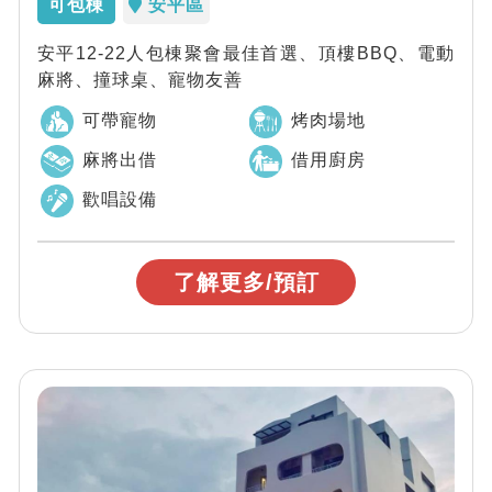
可包棟
安平區
安平12-22人包棟聚會最佳首選、頂樓BBQ、電動
麻將、撞球桌、寵物友善
可帶寵物
烤肉場地
麻將出借
借用廚房
歡唱設備
了解更多/預訂