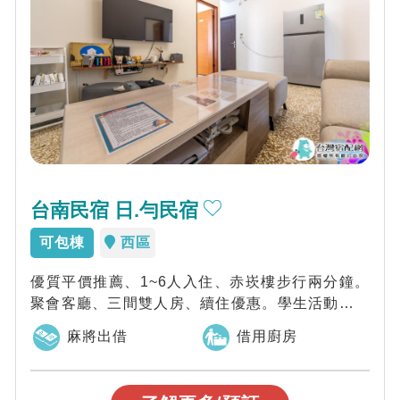
台南民宿 日.勻民宿
可包棟
西區
優質平價推薦、1~6人入住、赤崁樓步行兩分鐘。
聚會客廳、三間雙人房、續住優惠。學生活動、環
島騎行高CP值首選推薦。
麻將出借
借用廚房