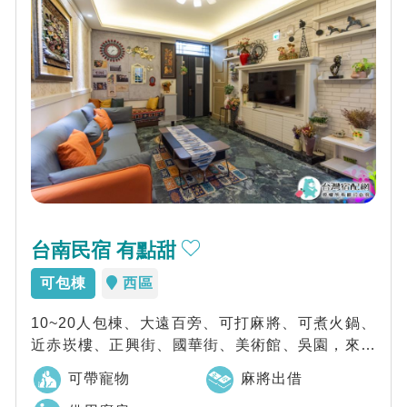
台南民宿 有點甜
可包棟
西區
10~20人包棟、大遠百旁、可打麻將、可煮火鍋、
近赤崁樓、正興街、國華街、美術館、吳園，來台
南一定要來有點甜民宿，讓您獲得滿滿的幸...
可帶寵物
麻將出借