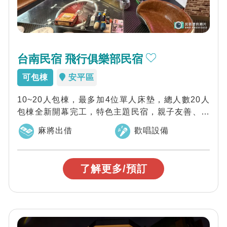
台南民宿 飛行俱樂部民宿
可包棟
安平區
10~20人包棟，最多加4位單人床墊，總人數20人
包棟全新開幕完工，特色主題民宿，親子友善、煮
火鍋、麻將，飛鏢機，遊戲機，兒童戲水...
麻將出借
歡唱設備
了解更多/預訂