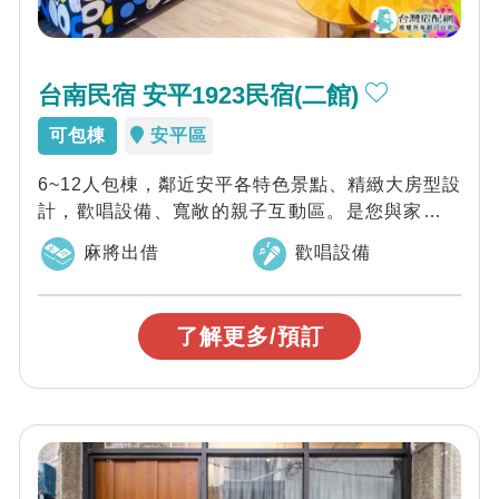
台南民宿 安平1923民宿(二館)
可包棟
安平區
6~12人包棟，鄰近安平各特色景點、精緻大房型設
計，歡唱設備、寬敞的親子互動區。是您與家人旅
遊台南最優質的划算選擇。
麻將出借
歡唱設備
了解更多/預訂