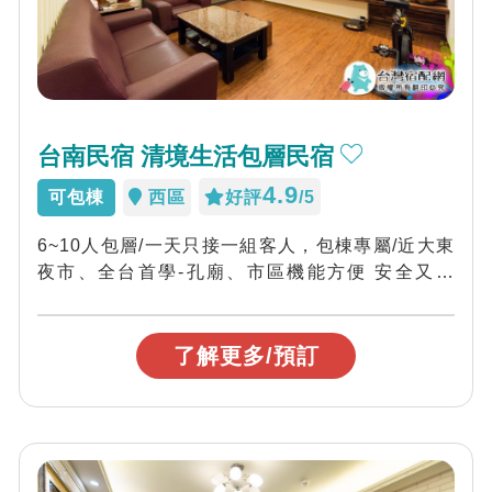
台南民宿 清境生活包層民宿
4.9
可包棟
西區
好評
/5
6~10人包層/一天只接一組客人，包棟專屬/近大東
夜市、全台首學-孔廟、市區機能方便 安全又隱
密，還有提供腳踏車，讓您悠活台...
了解更多/預訂