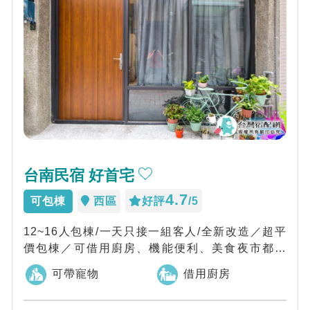
台南民宿 好首宅
4.7
可包棟
西區
好評
/5
12~16人包棟/一天只接一組客人/全新改造／超平
價包棟／可借用廚房、機能便利、美食夜市都方
便，台南民宿好首宅座落在熱鬧的中西區，...
可帶寵物
借用廚房