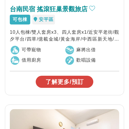
台南民宿 搖滾狂巢景觀旅店
可包棟
安平區
10人包棟/雙人套房x3、四人套房x1/近安平老街/觀
夕平台/四草/億載金城/黃金海岸/中西區新天地/保
安路/海安路藝術迴廊/藍晒...
可帶寵物
麻將出借
借用廚房
歡唱設備
了解更多/預訂