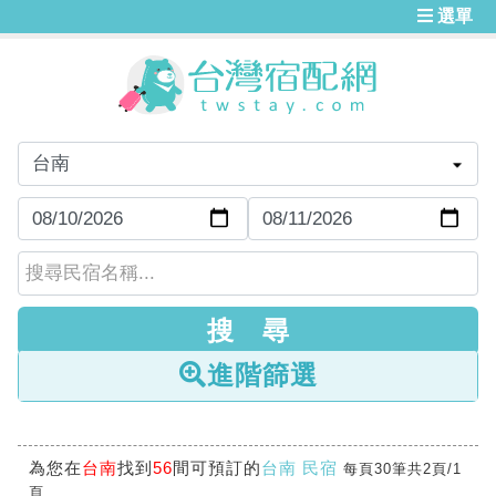
選單
進階篩選
為您在
台南
找到
56
間可預訂的
台南 民宿
每頁30筆共2頁/1
頁