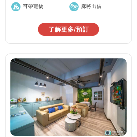
棟獨享、麻將、影音娛樂設備、充氣式兒童泳...
可帶寵物
麻將出借
了解更多/預訂