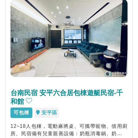
台南民宿 安平六合居包棟遊艇民宿-千
和館
可包棟
安平區
12~18人包棟，電動麻將桌、可攜帶寵物、借用廚
房、民宿備有兒童親善設備：奶瓶消毒鍋、奶瓶刷