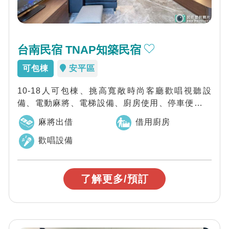
台南民宿 TNAP知築民宿
可包棟
安平區
10-18人可包棟、挑高寬敞時尚客廳歡唱視聽設
備、電動麻將、電梯設備、廚房使用、停車便利安
平各必遊景點均在十分鐘車程範圍。市區各景...
麻將出借
借用廚房
歡唱設備
了解更多/預訂