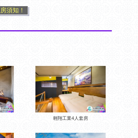
訂房須知！
翱翔工業4人套房