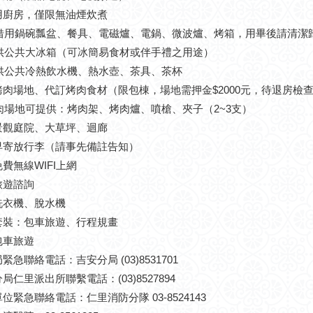
使用廚房，僅限無油煙炊煮
用鍋碗瓢盆、餐具、電磁爐、電鍋、微波爐、烤箱，用畢後請清潔
公共大冰箱（可冰簡易食材或伴手禮之用途）
公共冷熱飲水機、熱水壺、茶具、茶杯
供烤肉場地、代訂烤肉食材（限包棟，場地需押金$2000元，待退房檢
場地可提供：烤肉架、烤肉爐、噴槍、夾子（2~3支）
外景觀庭院、大草坪、迴廊
提早寄放行李（請事先備註告知）
免費無線WIFI上網
旅遊諮詢
供洗衣機、脫水機
遊套裝：包車旅遊、行程規畫
包車旅遊
局緊急聯絡電話：吉安分局 (03)8531701
分局仁里派出所聯繫電話：(03)8527894
單位緊急聯絡電話：仁里消防分隊 03-8524143