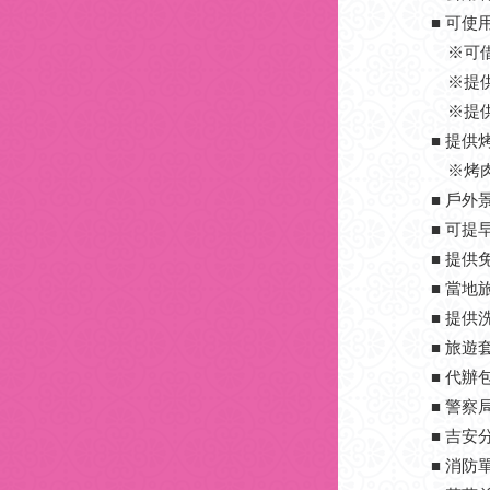
■ 可
※可借
※提供
※提供
■ 提
※烤肉
■ 戶
■ 可
■ 提供
■ 當地
■ 提
■ 旅
■ 代辦
■ 警察
■ 吉安
■ 消防