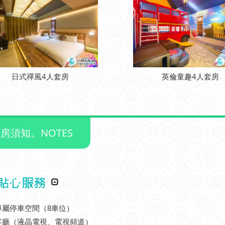
日式禪風4人套房
英倫童趣4人套房
房須知。NOTES
供專屬停車空間（8車位）
用客廳（液晶電視、電視頻道）