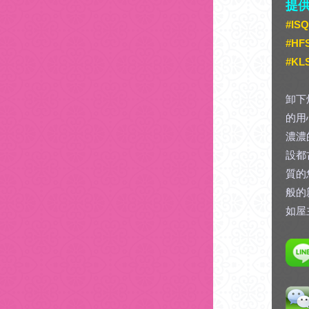
提
#I
#H
#KL
卸下
的用
濃濃
設都
質的
般的
如屋