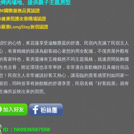
供烤肉場地、提供親子主題房型
SQM國際服務品質認證
FS健康照護友善職場認證
S親善LongStay旅宿認證
煩忙的心情，來花蓮享受遠離塵囂的舒適。民宿內充滿了民宿主人
心，有著精緻的裝潢為顧客細心著想的周全配備，不僅房屋外觀有
的客家特色，客房還擁有五種截然不同主題風格，就連房間裝飾擺
古色古香，附近環境也非常寧靜，非常適合喜歡幽靜且具備住宿品
您！民宿主人非常健談好客又熱心，讓蒞臨的貴客感受到如同家一
親切，同時並享有旅館般的舒適享受，民宿名稱『好客靚屋』就有
主倆所反映出來的寫照。
ID
：h
k0936587558