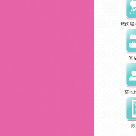
烤肉場
寄
當地
飲