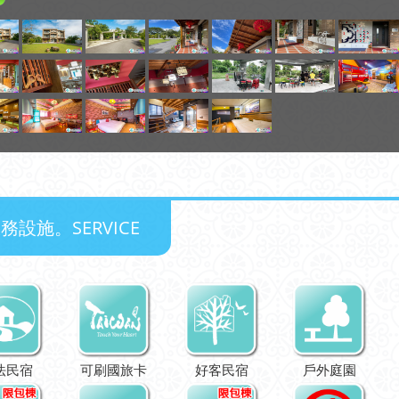
務設施。SERVICE
法民宿
可刷國旅卡
好客民宿
戶外庭園