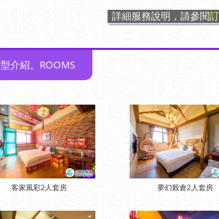
詳細服務說明，請參閱
型介紹。ROOMS
客家風彩2人套房
夢幻榖倉2人套房