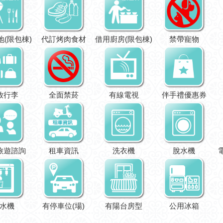
地(限包棟)
代訂烤肉食材
借用廚房(限包棟)
禁帶寵物
放行李
全面禁菸
有線電視
伴手禮優惠券
旅遊諮詢
租車資訊
洗衣機
脫水機
水機
有停車位(場)
有陽台房型
公用冰箱