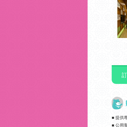
訂
■ 提
■ 公