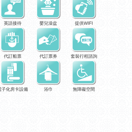
英語接待
嬰兒澡盆
提供WIFI
代訂船票
代訂票券
套裝行程諮詢
電子化房卡設備
浴巾
無障礙空間