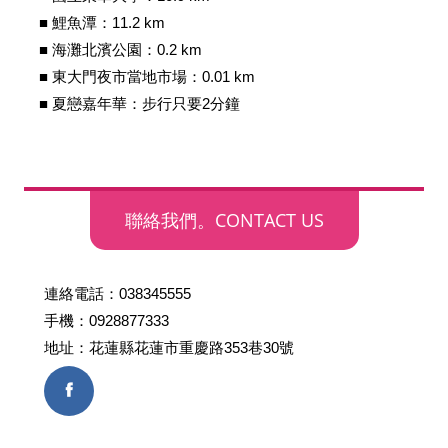
■ 鯉魚潭：11.2 km
2025/08/06 12:21:34
■ 海灘北濱公園：0.2 km
訪客：
郭
■ 東大門夜市當地市場：0.01 km
主題：
住
■ 夏戀嘉年華：步行只要2分鐘
內容：
8／16_8／17住宿2天，5人房，可有房型
及價位參考，謝謝
回覆：
2025/07/26 18:01:52
聯絡我們。CONTACT US
訪客：
陳紫盈
主題：
住宿
連絡電話：
038345555
內容：
私密留言，只有版主能看見
手機：
0928877333
回覆：
已回應，請見mail
地址：花蓮縣花蓮市重慶路353巷30號
2025/07/24 22:18:57
訪客：
王
主題：
詢問空房