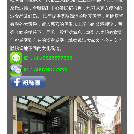
及微波爐，全聯福利中心離民宿很近，您可以更方便的微
波食品及鮮奶。 民宿提供寬敞潔淨的明亮房型，每間房皆
有對外大窗戶，置入完善的傢俱加上精心的裝潢擺設，明
亮光線的輔佐下，呈現一股舒活氣息，讓到此休憩的貴賓
們都感受到自在的愜意感受。誠摰邀請大家來＂今古安＂
體驗當地不同的文化風情。
ID：@a0928877333
ID：a0928877333