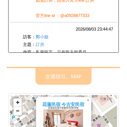
如需訂房，請加入官方line 訂房
官方line id ：@a0928877333
2026/08/03 23:44:47
訪客：
鄭小姐
主題：
訂房
內容：
私密留言，只有版主能看見
回覆：
2026/06/15 12:19:11
交通指引。MAP
訪客：
陳小姐
主題：
住宿
內容：
私密留言，只有版主能看見
×
+
回覆：
已回應，請見mail
花蓮民宿 今古安民宿
花蓮縣花蓮市重慶路353巷30號
−
2026/06/15 09:32:53
訪客：
許小姐