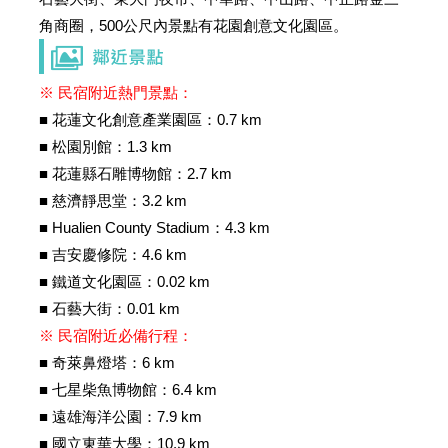
內容：
，五人房，可有房型參考，實際入住3大
角商圈，500公尺內景點有花園創意文化園區。
人，2大童，10、8歲，謝謝
回覆：
※ 民宿附近熱門景點：
2025/08/06 12:23:59
■ 花蓮文化創意產業園區：0.7 km
訪客：
郭
■ 松園別館：1.3 km
主題：
住宿
■ 花蓮縣石雕博物館：2.7 km
內容：
8／16_8／17住宿2天，5人房，可有房型
■ 慈濟靜思堂：3.2 km
及價位參考，謝謝
■ Hualien County Stadium：4.3 km
回覆：
■ 吉安慶修院：4.6 km
■ 鐵道文化園區：0.02 km
2025/08/06 12:21:51
■ 石藝大街：0.01 km
訪客：
郭
※ 民宿附近必備行程：
主題：
住
■ 奇萊鼻燈塔：6 km
內容：
8／16_8／17住宿2天，5人房，可有房型
■ 七星柴魚博物館：6.4 km
及價位參考，謝謝
■ 遠雄海洋公園：7.9 km
回覆：
■ 國立東華大學：10.9 km