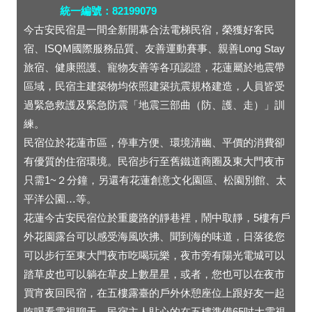
統一編號：82199079
今古安民宿是一間全新開幕合法電梯民宿，榮獲好客民
宿、ISQM國際服務品質、友善運動賽事、親善Long Stay
旅宿、健康照護、寵物友善等各項認證，花蓮屬於地震帶
區域，民宿主建築物均依照建築抗震規格建造，人員皆受
過緊急救護及緊急防震「地震三部曲（防、護、走）」訓
練。
民宿位於花蓮市區，停車方便、環境清幽、平價的消費卻
有優質的住宿環境。民宿步行至舊鐵道商圈及東大門夜市
只需1~２分鐘，另還有花蓮創意文化園區、松園別館、太
平洋公園…等。
花蓮今古安民宿位於重慶路的靜巷裡，鬧中取靜，5樓有戶
外花園露台可以感受海風吹拂、聞到海的味道，日落後您
可以步行至東大門夜市吃喝玩樂，夜市旁有陽光電城可以
踏草皮也可以躺在草皮上數星星，或者，您也可以在夜市
買宵夜回民宿，在五樓露臺的戶外休憩座位上跟好友一起
吃喝看電視聊天，民宿主人貼心的在五樓準備65吋大電視