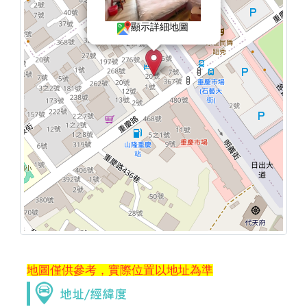
主題：
7/31-8/2家庭四人套房?
顯示詳細地圖
內容：
私密留言，只有版主能看見
回覆：
已回應，請見mail
2026/06/04 21:29:45
訪客：
古小姐
主題：
住宿
內容：
私密留言，只有版主能看見
回覆：
已回應，請見mail
2025/10/12 15:55:53
訪客：
Julia
主題：
住宿
內容：
1. 請問10/24(五)有無空房？雙人房一間
2. 火車站接送如何計費？
地圖僅供參考，實際位置以地址為準
回覆：
10/24客滿了