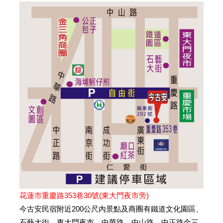
謝謝詢問^^
2025/10/12 15:55:27
訪客：
Julia
主題：
住宿
內容：
私密留言，只有版主能看見
回覆：
2025/09/30 08:24:45
訪客：
何
主題：
住宿
內容：
私密留言，只有版主能看見
回覆：
已回應，請見mail
2025/09/16 10:10:02
花蓮市重慶路353巷30號(東大門夜市旁)
訪客：
黎先生
今古安民宿附近200公尺內景點及商圈有鐵道文化園區、
主題：
9/20-9/21住宿一晚
石藝大街、東大門夜市、中華路、中山路、中正路金三