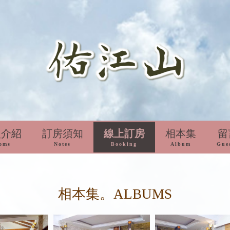
型介紹
訂房須知
線上訂房
相本集
留
oms
Notes
Booking
Album
Gue
相本集。ALBUMS