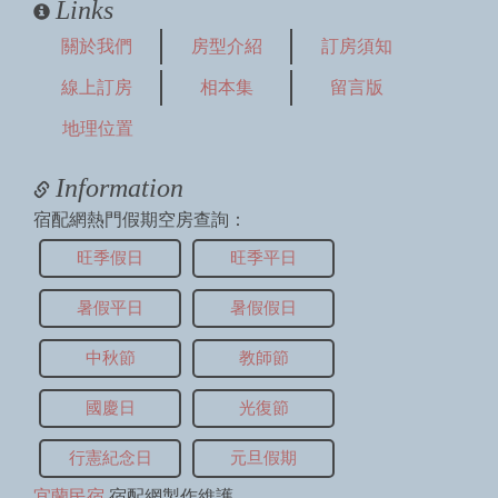
Links
關於我們
房型介紹
訂房須知
線上訂房
相本集
留言版
地理位置
Information
宿配網熱門假期空房查詢：
旺季假日
旺季平日
暑假平日
暑假假日
中秋節
教師節
國慶日
光復節
行憲紀念日
元旦假期
宜蘭民宿
宿配網製作維護