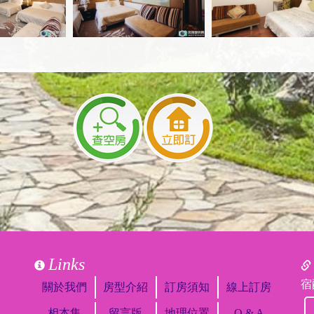
Links
宿
關於我們
房型介紹
訂房須知
線上訂房
相本集
留言版
地理位置
Q & A