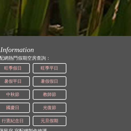
Information
配網熱門假期空房查詢：
旺季假日
旺季平日
暑假平日
暑假假日
中秋節
教師節
國慶日
光復節
行憲紀念日
元旦假期
蓮民宿
宿配網製作維護