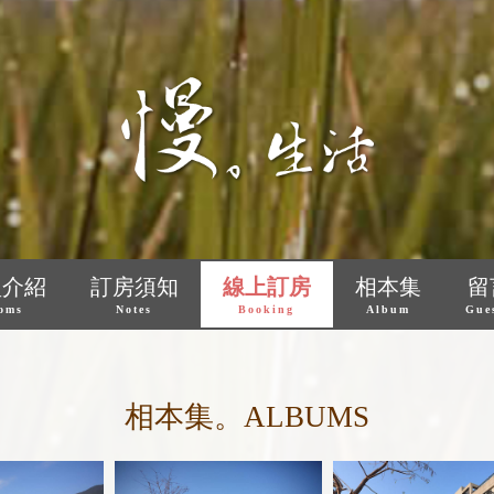
型介紹
訂房須知
線上訂房
相本集
留
oms
Notes
Booking
Album
Gue
相本集。ALBUMS