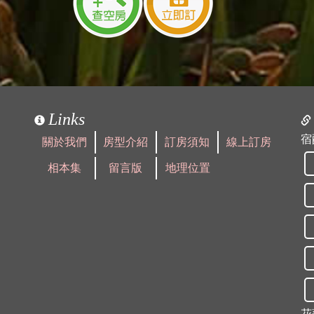
Links
宿
關於我們
房型介紹
訂房須知
線上訂房
相本集
留言版
地理位置
花