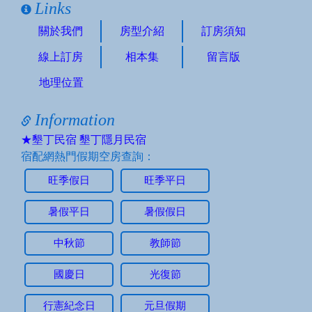
Links
關於我們
房型介紹
訂房須知
線上訂房
相本集
留言版
地理位置
Information
★墾丁民宿 墾丁隱月民宿
宿配網熱門假期空房查詢：
旺季假日
旺季平日
暑假平日
暑假假日
中秋節
教師節
國慶日
光復節
行憲紀念日
元旦假期