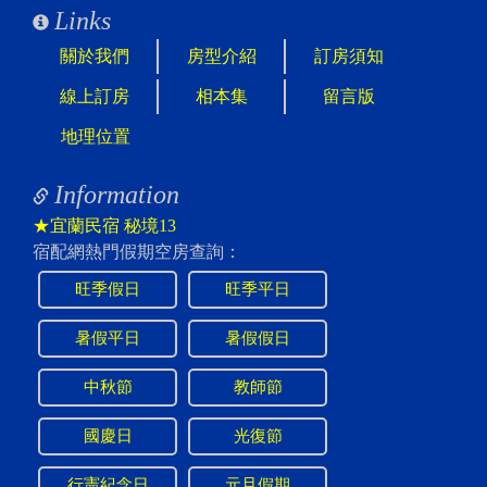
Links
關於我們
房型介紹
訂房須知
線上訂房
相本集
留言版
地理位置
Information
★宜蘭民宿 秘境13
宿配網熱門假期空房查詢：
旺季假日
旺季平日
暑假平日
暑假假日
中秋節
教師節
國慶日
光復節
行憲紀念日
元旦假期