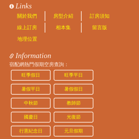
Links
關於我們
房型介紹
訂房須知
線上訂房
相本集
留言版
地理位置
Information
宿配網熱門假期空房查詢：
旺季假日
旺季平日
暑假平日
暑假假日
中秋節
教師節
國慶日
光復節
行憲紀念日
元旦假期