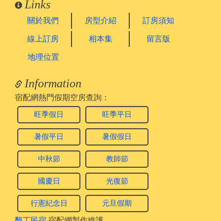
Links
關於我們
房型介紹
訂房須知
線上訂房
相本集
留言版
地理位置
Information
宿配網熱門假期空房查詢：
旺季假日
旺季平日
暑假平日
暑假假日
中秋節
教師節
國慶日
光復節
行憲紀念日
元旦假期
墾丁民宿
宿配網製作維護