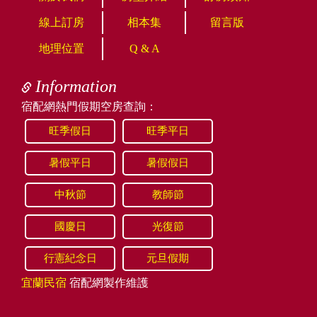
線上訂房
相本集
留言版
地理位置
Q & A
Information
宿配網熱門假期空房查詢：
旺季假日
旺季平日
暑假平日
暑假假日
中秋節
教師節
國慶日
光復節
行憲紀念日
元旦假期
宜蘭民宿
宿配網製作維護