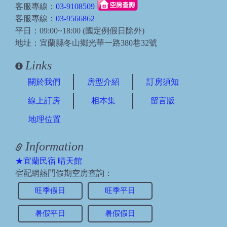
客服專線：
03-9108509
客服專線：
03-9566862
平日：09:00~18:00 (國定例假日除外)
地址：宜蘭縣冬山鄉光華一路380巷32號
Links
關於我們
房型介紹
訂房須知
線上訂房
相本集
留言版
地理位置
Information
★宜蘭民宿 晴天館
宿配網熱門假期空房查詢：
旺季假日
旺季平日
暑假平日
暑假假日