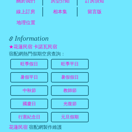
關於我們
房型介紹
訂房須知
線上訂房
相本集
留言版
地理位置
Information
★花蓮民宿 卡諾瓦民宿
宿配網熱門假期空房查詢：
旺季假日
旺季平日
暑假平日
暑假假日
中秋節
教師節
國慶日
光復節
行憲紀念日
元旦假期
花蓮民宿
宿配網製作維護