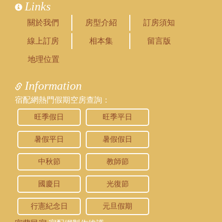
Links
關於我們
房型介紹
訂房須知
線上訂房
相本集
留言版
地理位置
Information
宿配網熱門假期空房查詢：
旺季假日
旺季平日
暑假平日
暑假假日
中秋節
教師節
國慶日
光復節
行憲紀念日
元旦假期