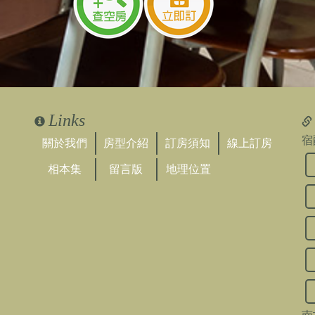
Links
宿
關於我們
房型介紹
訂房須知
線上訂房
相本集
留言版
地理位置