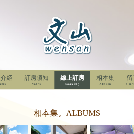
型介紹
訂房須知
線上訂房
相本集
留
oms
Notes
Booking
Album
Gue
相本集。ALBUMS