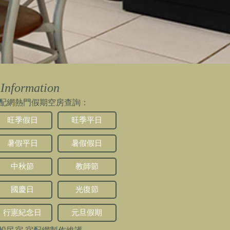
Information
配網熱門假期空房查詢：
旺季假日
旺季平日
暑假平日
暑假假日
中秋節
教師節
國慶日
光復節
行憲紀念日
元旦假期