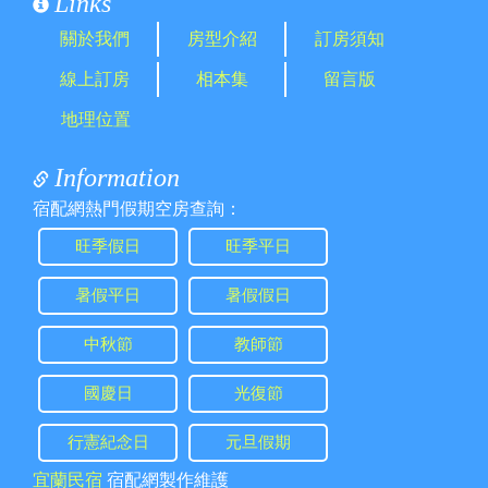
Links
關於我們
房型介紹
訂房須知
線上訂房
相本集
留言版
地理位置
Information
宿配網熱門假期空房查詢：
旺季假日
旺季平日
暑假平日
暑假假日
中秋節
教師節
國慶日
光復節
行憲紀念日
元旦假期
宜蘭民宿
宿配網製作維護