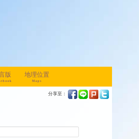
言版
地理位置
stbook
Maps
分享至：