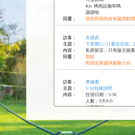
Ktv 烤肉設施有嗎
謝謝啦
回覆：
目前民宿內沒有提供歡
訪客：
大頭兵
主題：
下星期5／21要去住宿
內容：
私密留言，只有版主能
回覆：
您好
民宿沒有提供寵物入住
訪客：
李淑君
主題：
5/30包棟詢問
內容：
住宿日期：5/30
人數：9大9小
小孩年紀
2歲*1
3歲*1
5歲*1
8歲*3