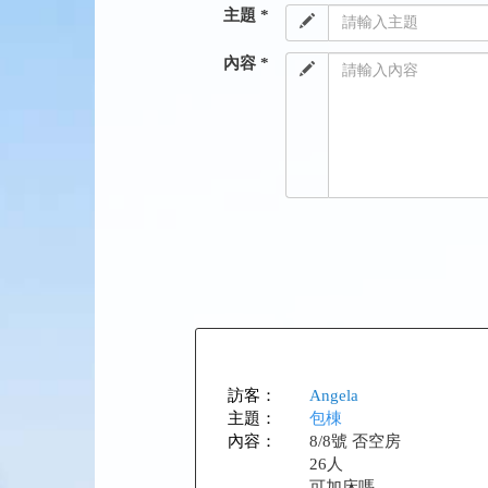
主題 *
內容 *
訪客：
Angela
主題：
包棟
內容：
8/8號 否空房
26人
可加床嗎