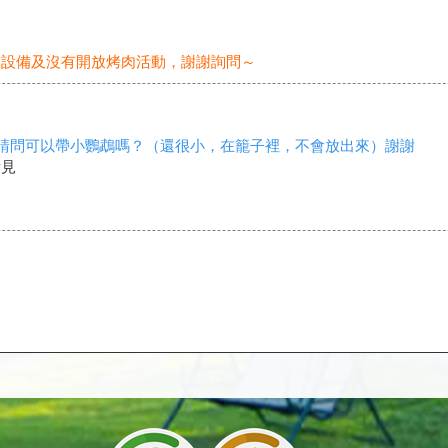
唱設備及沒有開放烤肉活動，謝謝詢問～
，請問可以帶小鸚鵡嗎？（還很小，在籠子裡，不會放出來）謝謝
看見