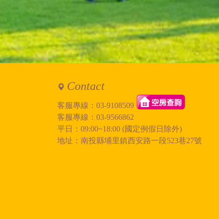
9歲*1
10歲*1
11歲*1
需求：
（4間4人房+1間雙人房
或是
（3間4人房+1間3人房+
的組合
Contact
回覆：
5/30包棟5間房38000元
不含早餐
客服專線：
03-9108509
客服專線：
03-9566862
平日：09:00~18:00 (國定例假日除外)
訪客：
安
主題：
詢問停車
地址：南投縣埔里鎮西安路一段523巷27號
內容：
私密留言，只有版主能
回覆：
您好，目前民宿要彎進5
因位於巷子較小若(開/租
查詢空房&預約:
https://twstay.com/RWD