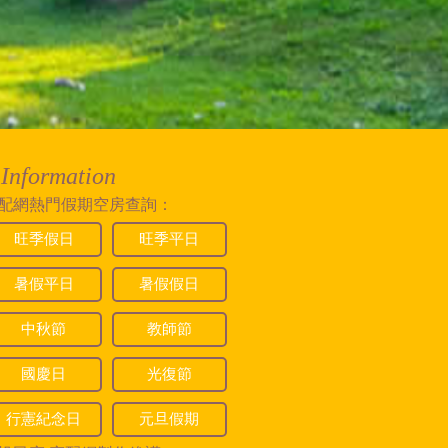
Information
配網熱門假期空房查詢：
旺季假日
旺季平日
2025/10/13 12:27:23
暑假平日
暑假假日
遊覽車的停放空間，謝謝您的詢問。
中秋節
教師節
國慶日
光復節
行憲紀念日
元旦假期
2025/09/19 14:19:14