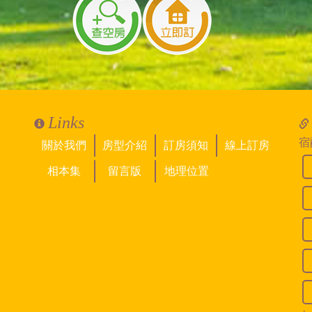
）
1間雙人房）
Links
宿
關於我們
房型介紹
訂房須知
線上訂房
相本集
留言版
地理位置
看見
23巷，這條路較窄，大台遊覽車會進不來，民宿內暫時也無法提供
)一般轎車較方便停放，希望下次有機會來523玩
2/booking.aspx?BNB=523&OrderType=2