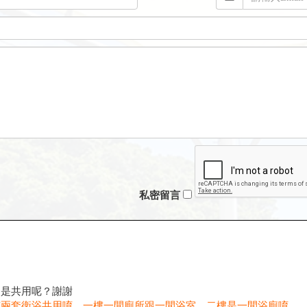
私密留言
還是共用呢？謝謝
有兩套衛浴共用唷，一樓一間廁所跟一間浴室，二樓是一間浴廁唷