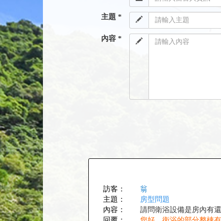
主題 *
內容 *
訪客：
翁
主題：
房型問題
內容：
請問衛浴設備是房內有
回覆：
您好，衛浴的部分整棟