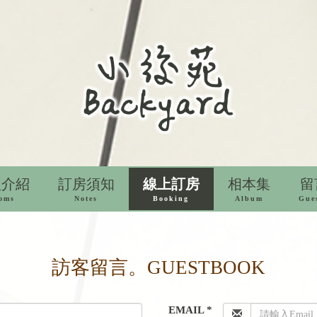
型介紹
訂房須知
線上訂房
相本集
留
oms
Notes
Booking
Album
Gue
訪客留言。GUESTBOOK
EMAIL *