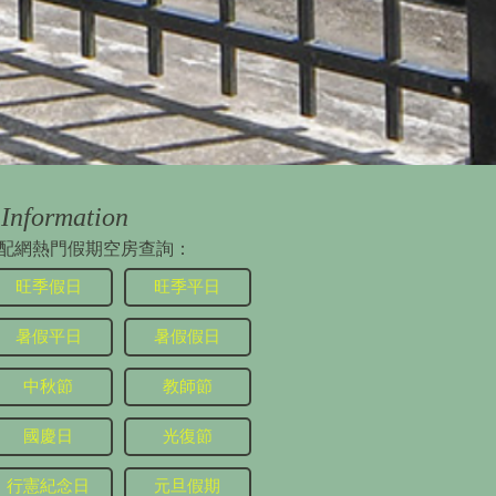
Information
配網熱門假期空房查詢：
旺季假日
旺季平日
暑假平日
暑假假日
中秋節
教師節
國慶日
光復節
行憲紀念日
元旦假期