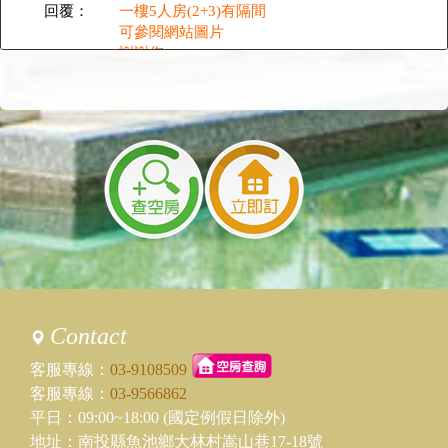
回覆：
一樓5人房(2+3)有隔間
可參閱網站圖片
謝謝您。
2024/04/13 19:05:17
訪客：
Brad
主題：
多功能交誼廳
內容：
請問多功能交誼廳有哪些設備？
可以唱歌嗎？
回覆：
功能交誼廳:歡樂包場獨立宴席空間~備有投影
幕視聽設備
KTV無限歡唱 每小時1000元不限人數買2H送
1H
麻將(桌)租借單次收費1000元
Contact
2024/04/13 16:17:26
訪客：
Brad
客服專線：
03-9108509
主題：
訂房諮詢
客服專線：
03-9566862
內容：
私密留言，只有版主能看見
平日：09:00~18:00 (國定例假日除外)
回覆：
您好，7/13涵月樓+涵日樓可以預訂
地址：南投縣魚池鄉大林村嵩山巷17-18號