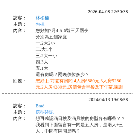
2026-04-08 22:50:38
訪客：
林榆榛
主題：
包棟
內容：
您好如7月4-5-6號三天兩夜
分別為五個家庭
一.2大2小
二.大1小
三.2大一小
四.3大
五.1大
還有房嗎？兩晚價位多少？
回覆：
您好,目前還有房間.4人房6880元,3人房5280
元,2人房4280元,房價包含早餐及下午茶,謝謝
2024/04/13 19:08:58
訪客：
Brad
主題：
房型確認
內容：
想再確認涵日樓及涵月樓的房型各有哪些？？
我看到下面留言有一間是五人房，是兩人+三
人，中間有隔間是嗎？