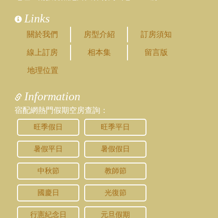
1.是的~沒錯唷！
2.建議加在涵日1樓
Links
3.《園內設施》
游泳池(常溫)正常開放，需著泳衣/泳帽
關於我們
房型介紹
訂房須知
自然生態池可以餵魚魚/餵鴨鴨/小鳥兒
線上訂房
相本集
留言版
提供高爾夫推杆/飛盤/足球/羽毛球/腳踏車等免
費租借
地理位置
麻將(桌)租借單次收費1000元，另有多功能交
誼廳提供租借。
Information
2024/01/09 20:35:09
宿配網熱門假期空房查詢：
訪客：
蔡小姐
主題：
農曆新年初三包棟
旺季假日
旺季平日
內容：
私密留言，只有版主能看見
回覆：
您好：
暑假平日
暑假假日
您可以透過線上訂房系統，直接查詢並預訂您
需要的房型。
中秋節
教師節
民宿沒有提供包棟選項。
謝謝您。
國慶日
光復節
祝您有個愉快的假期。
行憲紀念日
元旦假期
2023/12/03 18:23:32