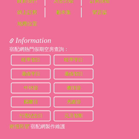
關於我們
房型介紹
訂房須知
線上訂房
相本集
留言版
地理位置
Information
宿配網熱門假期空房查詢：
旺季假日
旺季平日
暑假平日
暑假假日
中秋節
教師節
國慶日
光復節
行憲紀念日
元旦假期
南投民宿
宿配網製作維護