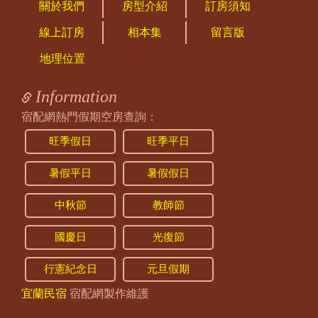
https://twstay.com/RWD2/index.aspx?
關於我們
房型介紹
訂房須知
BNB=freehouse
線上訂房
相本集
留言版
2026/02/26 12:31:59
地理位置
訪客：
林's
主題：
詢問包棟嗎?
Information
內容：
私密留言，只有版主能看見
回覆：
您好，目前連假已經客滿了喔
宿配網熱門假期空房查詢：
2025/12/21 21:44:27
旺季假日
旺季平日
訪客：
吳小姐
主題：
週六包棟價格多少？
暑假平日
暑假假日
內容：
私密留言，只有版主能看見
回覆：
目前客滿囉~
中秋節
教師節
歡迎線上預訂有寫1的日期:
國慶日
光復節
https://twstay.com/RWD2/rooms.aspx?
BNB=freehouse&ROOM_ID=MYC25013508
行憲紀念日
元旦假期
2025/11/02 17:04:18
宜蘭民宿
宿配網製作維護
訪客：
林燕卿
主題：
詢價