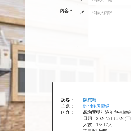
內容 *
訪客：
陳宛穎
主題：
詢問住房價錢
內容：
想詢問明年過年包棟價錢
日期：2026/2/18-2/20(
人數：15~17人
需要6個房間