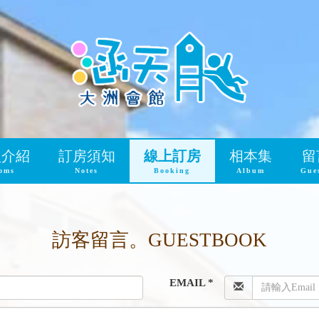
型介紹
訂房須知
線上訂房
相本集
留
oms
Notes
Booking
Album
Gue
訪客留言。GUESTBOOK
EMAIL *