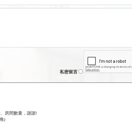
私密留言
、房間數量，謝謝!
三晚)