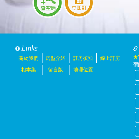
更？
，但時間有點久怕到時候人數會加減～請問人數跟日期可以變更？ 
訂房，人數增減都可以，如需要變更日期，須在入住前14天提出確定
部分定金這樣
Links
★
關於我們
房型介紹
訂房須知
線上訂房
人包棟以及費用
宿
相本集
留言版
地理位置
看見
冷暖功能的