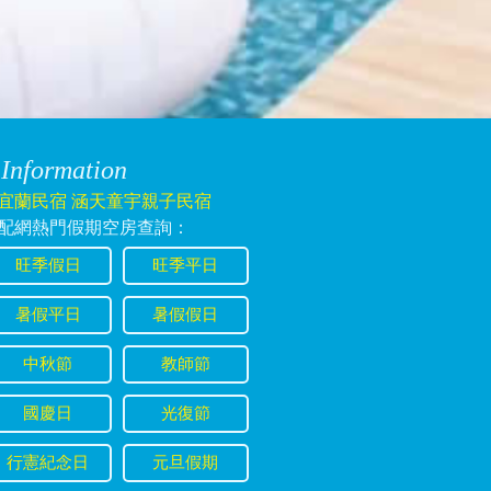
或多久前可以退訂？
日期喔，14天以內如要取消，須
2024/05/28 22:53:07
Information
宜蘭民宿 涵天童宇親子民宿
配網熱門假期空房查詢：
旺季假日
旺季平日
2024/01/17 08:46:17
暑假平日
暑假假日
中秋節
教師節
國慶日
光復節
行憲紀念日
元旦假期