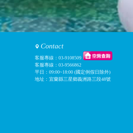
訪客：
葉小姐
主題：
請問包棟人數日期可變
內容：
你好：想訂7月暑假包棟
回覆：
您好，可以參考我們線上
按照觀光條例按比例扣
Contact
訪客：
陳小姐
主題：
詢問10/5～10/6包棟
客服專線：
03-9108509
內容：
如主旨，想問是否可12
客服專線：
03-9566862
回覆：
10/5當天已經客滿了喔
平日：09:00~18:00 (國定例假日除外)
地址：宜蘭縣三星鄉義洲路三段48號
訪客：
朱小姐
主題：
關於寒流保暖設備
內容：
私密留言，只有版主能
回覆：
您好，有喔，冷氣都是