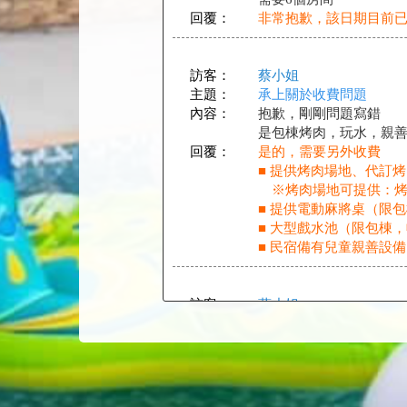
回覆：
非常抱歉，該日期目前
訪客：
蔡小姐
主題：
承上關於收費問題
內容：
抱歉，剛剛問題寫錯
是包棟烤肉，玩水，親
回覆：
是的，需要另外收費
■ 提供烤肉場地、代訂烤
※烤肉場地可提供：烤肉
■ 提供電動麻將桌（限
■ 大型戲水池（限包棟，收
■ 民宿備有兒童親善設
訪客：
葉小姐
主題：
房間調整問題
內容：
您好：請問如果12可改
回覆：
您好，如果需要改成您要