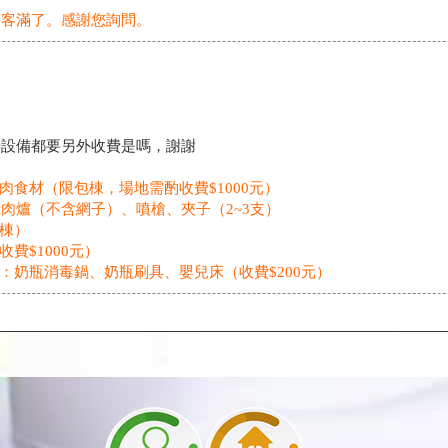
已客滿了。感謝您詢問。
善設備都要另外收費是嗎，謝謝
肉食材（限包棟，場地需酌收費$1000元）
爐（不含網子）、噴槍、夾子（2~3支）
包棟）
費$1000元）
備：奶瓶消毒鍋、奶瓶刷具、嬰兒床（收費$200元）
成兩間雙人房兩間四人房？謝謝您
的房型需求，需補差額＄2000元／2晚，有需要的話再麻煩連同尾