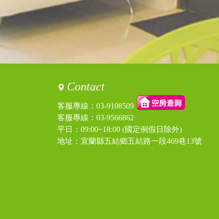
內容：
私密留言，只有版主能
回覆：
您好，8/3當天已經有其
訪客：
嘉
主題：
12/3
內容：
12/3(日）
12人包棟有房嗎？
Contact
是否有早餐？
卡拉ok?
客服專線：
03-9108509
親子遊戲區？
客服專線：
03-9566862
回覆：
您好：12/3尚有房間，
平日：09:00~18:00 (國定例假日除外)
包棟價位優惠，不再額
民宿沒有提供卡拉OK、
地址：宜蘭縣五結鄉五結路一段469巷13號
訪客：
Ting
主題：
10/21-22
內容：
私密留言，只有版主能
回覆：
您好，如有增加一人加一