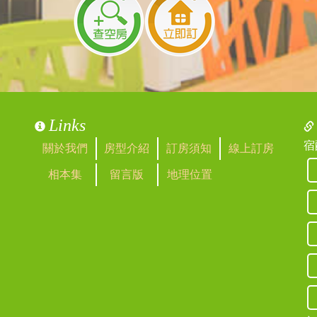
看見
他組客人預訂了，8/2目前尚可包棟
Links
宿
關於我們
房型介紹
訂房須知
線上訂房
歡迎訂房。
相本集
留言版
地理位置
外提供早餐，
獨立親子遊戲區，謝謝
看見
床費用為$500元哦