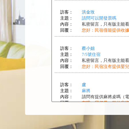
訪客：
洪金玫
主題：
請問可以開發票嗎
內容：
私密留言，只有版主能
回覆：
您好：民宿僅能提供收
訪客：
蔡小姐
主題：
7/5號住宿
內容：
私密留言，只有版主能
回覆：
您好：民宿沒有提供嬰
訪客：
盧
主題：
麻將
內容：
請問有提供麻將桌嗎（電
回覆：
有哦，我們是一般的麻
訪客：
洪
主題：
包棟