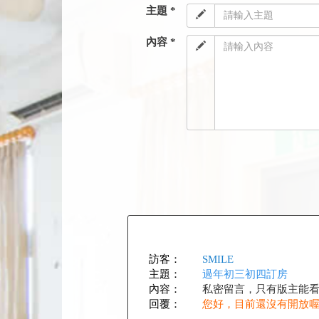
主題 *
內容 *
訪客：
SMILE
主題：
過年初三初四訂房
內容：
私密留言，只有版主能
回覆：
您好，目前還沒有開放