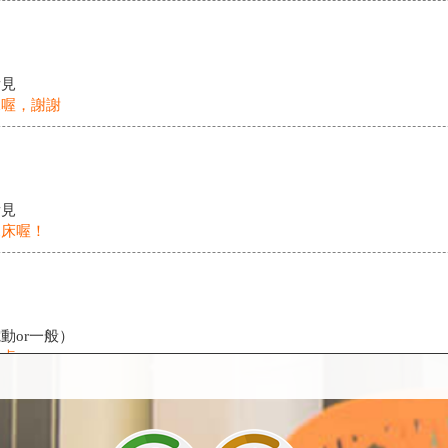
看見
據喔，謝謝
看見
兒床喔！
動or一般）
將桌