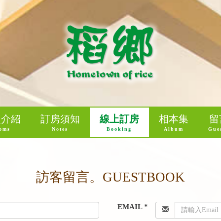
型介紹
訂房須知
線上訂房
相本集
留
oms
Notes
Booking
Album
Gue
訪客留言。GUESTBOOK
EMAIL *