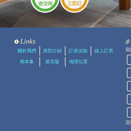
看見
Links
宿
關於我們
房型介紹
訂房須知
線上訂房
相本集
留言版
地理位置
，或旁邊的路邊停車
看見
宜