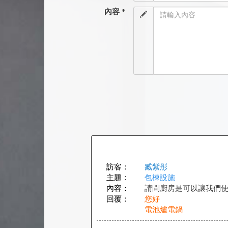
內容 *
訪客：
臧紫彤
主題：
包棟設施
內容：
請問廚房是可以讓我們
回覆：
您好
電池爐電鍋