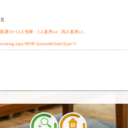
看見
選10~12人包棟：2人套房x4、四人套房x1。
2/booking.aspx?BNB=jiaxinn&OrderType=2
床(一間+1國小六年級，一間+1小孩3歲)
超出太多我們無法接待，謝謝您的詢問