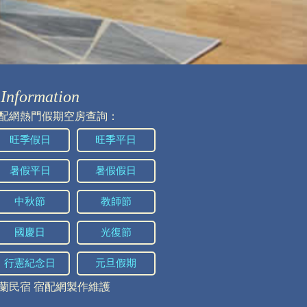
Information
2025/06/28 17:57:36
配網熱門假期空房查詢：
旺季假日
旺季平日
暑假平日
暑假假日
2025/02/23 19:50:21
中秋節
教師節
國慶日
光復節
行憲紀念日
元旦假期
蘭民宿
宿配網製作維護