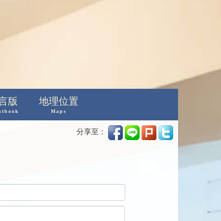
言版
地理位置
stbook
Maps
分享至：