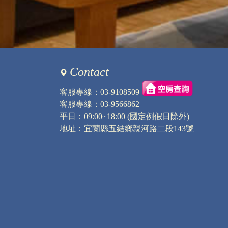
訪客：
Uri
主題：
可以開發票嗎?
內容：
私密留言，只有版主能
回覆：
您好
可開一般收據
Contact
訪客：
戴旭宏
客服專線：
03-9108509
主題：
住宿問題
客服專線：
03-9566862
內容：
你好請問停車停哪裡,？
平日：09:00~18:00 (國定例假日除外)
回覆：
您好
我們民宿前面可以停唷
地址：宜蘭縣五結鄉親河路二段143號
訪客：
王先生
主題：
孝親房？
內容：
私密留言，只有版主能
回覆：
您好
1F無房間唷
謝謝詢問