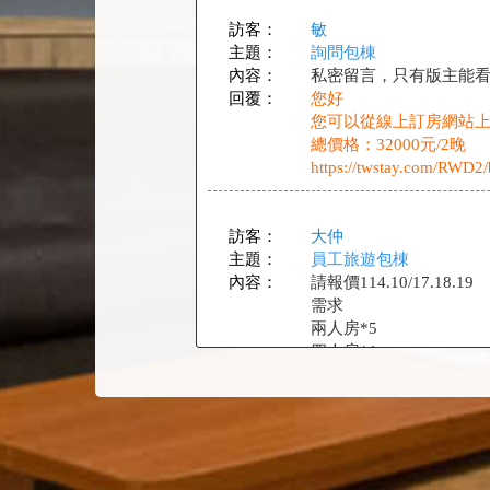
訪客：
敏
主題：
詢問包棟
內容：
私密留言，只有版主能
回覆：
您好
您可以從線上訂房網站上點
總價格：32000元/2晚
https://twstay.com/RWD
訪客：
大仲
主題：
員工旅遊包棟
內容：
請報價114.10/17.18.19
需求
兩人房*5
四人房*1
兩人房中的其中兩間需+1
謝謝
回覆：
您好
我們是小包棟民宿，您