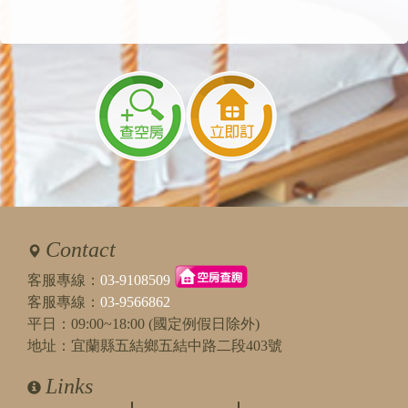
主題：
包棟
內容：
請問我們是9個大人+2個小孩(一個4歲、一個5
歲),選10人包棟嗎?
回覆：
您好，可以喔，會提供二人房＋二間四人房給
您
2025/12/05 17:50:22
訪客：
蘇筱茹
主題：
包棟
內容：
有提供KTV嗎？
回覆：
您好，沒有提供喔
2025/02/12 16:48:53
Contact
訪客：
yoki
主題：
房間只有四間嗎?
客服專線：
03-9108509
內容：
私密留言，只有版主能看見
客服專線：
03-9566862
回覆：
8人包棟提供二間四人房。10人包棟提供二間四
平日：09:00~18:00 (國定例假日除外)
人房＋二人房。12人包棟提供二間四人房＋二
地址：宜蘭縣五結鄉五結中路二段403號
人房。15人包棟提供二間四人房＋二人房＋三
人房。加人加床費用另計，最多可住到20人
Links