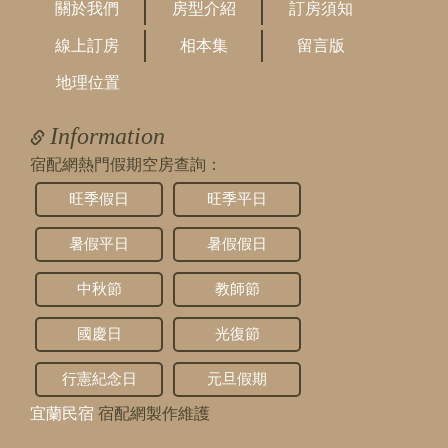
2024/12/21 13:51:40
關於我們
房型介紹
訂房須知
訪客：
P
線上訂房
相本集
留言版
主題：
包棟
內容：
請問有KTV設備嗎？謝謝
地理位置
回覆：
您好，沒有提供喔
Information
宿配網熱門假期空房查詢：
旺季假日
旺季平日
暑假平日
暑假假日
中秋節
教師節
國慶日
光復節
行憲紀念日
元旦假期
宜蘭民宿
宿配網製作維護