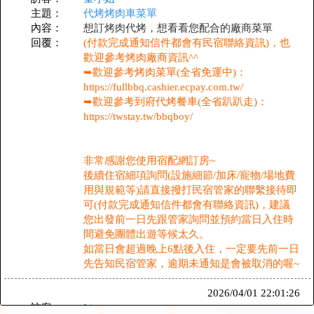
主題：
代烤烤肉車菜單
內容：
想訂烤肉代烤，想看看您配合的廠商菜單
回覆：
(付款完成通知信件都會有民宿聯絡資訊)，也
歡迎參考烤肉廠商資訊^^
➥歡迎參考烤肉菜單(全省免運中)：
https://fullbbq.cashier.ecpay.com.tw/
➥歡迎參考到府代烤餐車(全省趴趴走)：
https://twstay.tw/bbqboy/
非常感謝您使用宿配網訂房~
後續住宿細項詢問(設施細節/加床/寵物/場地費
用與規範等)請直接撥打民宿管家的聯繫接待即
可(付款完成通知信件都會有聯絡資訊)，建議
您出發前一日先跟管家詢問並預約當日入住時
間避免團體出遊等候太久。
如當日會超過晚上6點後入住，一定要先前一日
先告知民宿管家，逾期未通知是會被取消的喔~
2026/04/01 22:01:26
訪客：
Lin