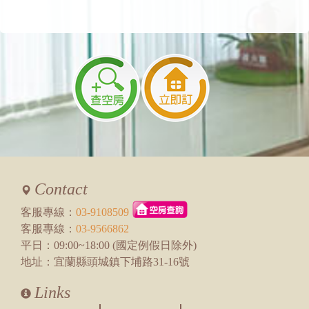
餐店的嗎?謝謝~
回覆：
有一間中崙早餐店 開車一分鐘就到了
2026/04/27 13:21:25
訪客：
閔
主題：
關於設施
內容：
請問是否有喇叭可以連結藍芽放音樂的嗎？ 以
及是否電視螢幕是可以外接筆電或是使用藍芽
播放自己的照片或PPT檔案呢？
回覆：
您好，沒有藍牙喇叭，可以外接筆電播放，建
議自備HDMI線，我怕我們接卡拉ok的線不合
2026/04/15 13:29:59
Contact
訪客：
Amy
主題：
加床相關問題
客服專線：
03-9108509
內容：
私密留言，只有版主能看見
客服專線：
03-9566862
回覆：
7位考量住宿品質會建議三房包棟，
平日：09:00~18:00 (國定例假日除外)
若您一樣兩間客房包棟即可，可訂房時再備註
地址：宜蘭縣頭城鎮下埔路31-16號
告知想加哪裡就可以喔，加人費用入住當天另
計，如有需要歡迎線上訂房，謝謝您
Links