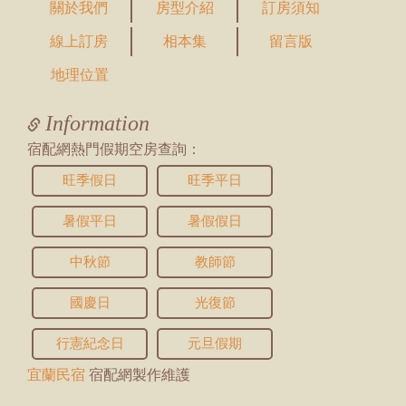
2025/12/23 01:18:40
關於我們
房型介紹
訂房須知
訪客：
Sean
線上訂房
相本集
留言版
主題：
詢問6人房照片
內容：
查看照片集 只有兩間雙人床房以及一間4人房
地理位置
照片 請問6人房要怎麼睡呢
回覆：
您好，基本上會在四人房裡面加兩張單人床墊
Information
變六人房，雙人房也能加床，訂房時再備註告
知想加哪裡就可以喔，如有需要歡迎線上訂
宿配網熱門假期空房查詢：
房，謝謝您
旺季假日
旺季平日
2025/08/29 13:54:33
訪客：
C
暑假平日
暑假假日
主題：
陽台
內容：
請問陽台跟露台是可以抽煙的嗎？
中秋節
教師節
回覆：
您好，可以喔
國慶日
光復節
2025/05/20 11:36:28
訪客：
張
行憲紀念日
元旦假期
主題：
寄放行李
內容：
請問如果入住當天提早抵達（大約12:30-
宜蘭民宿
宿配網製作維護
14:00），可以先把行李放在民宿嗎？
回覆：
您好，我們都可以提早寄放行李喔，如有需要