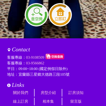
2024/10/16 14:14:53
訪客：
曾先生
主題：
22/12-23/12
內容：
你好房東，我們的行12大7小想租12月22及23
日，共2晚，請問有優惠嗎？六房都是兩張床
嗎？
回覆：
您好，經查詢您的訂單沒有完成，請協助再操
作一次即可
請確保您在連線穩定的地方，順順操作中途不
Contact
要返回
若操作上還有問題，歡迎加入line：@twstay詢
客服專線：
03-9108509
問
客服專線：
03-9566862
謝謝您
平日：09:00~18:00 (國定例假日除外)
地址：宜蘭縣三星鄉大德路三段105號
2024/10/15 10:44:11
訪客：
曾先生
Links
主題：
22/12-23/12
內容：
私密留言，只有版主能看見
關於我們
房型介紹
訂房須知
回覆：
您好，包棟兩晚九折，訂房成功後會再修改訂
線上訂房
相本集
留言版
單總金額哦～歡迎預訂～