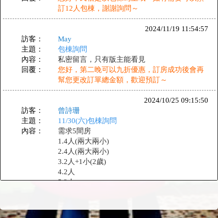
訂12人包棟，謝謝詢問～
2024/11/19 11:54:57
訪客：
May
主題：
包棟詢問
內容：
私密留言，只有版主能看見
回覆：
您好，第二晚可以九折優惠，訂房成功後會再
幫您更改訂單總金額，歡迎預訂～
2024/10/25 09:15:50
訪客：
曾詩珊
主題：
11/30(六)包棟詢問
內容：
需求5間房
1.4人(兩大兩小)
2.4人(兩大兩小)
3.2人+1小(2歲)
4.2人
5.2人
一共14人+1小(兩歲)
回覆：
您好，還有空房喔！5個房間的包棟價格
$24000