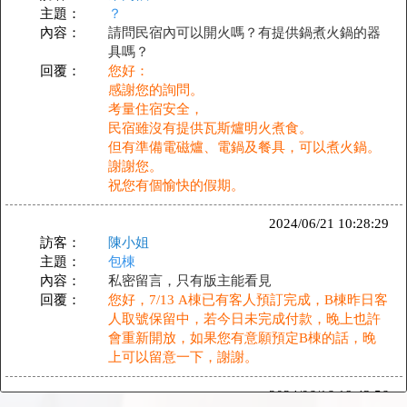
主題：
？
內容：
請問民宿內可以開火嗎？有提供鍋煮火鍋的器
具嗎？
回覆：
您好：
感謝您的詢問。
考量住宿安全，
民宿雖沒有提供瓦斯爐明火煮食。
但有準備電磁爐、電鍋及餐具，可以煮火鍋。
謝謝您。
祝您有個愉快的假期。
2024/06/21 10:28:29
訪客：
陳小姐
主題：
包棟
內容：
私密留言，只有版主能看見
回覆：
您好，7/13 A棟已有客人預訂完成，B棟昨日客
人取號保留中，若今日未完成付款，晚上也許
會重新開放，如果您有意願預定B棟的話，晚
上可以留意一下，謝謝。
2024/06/16 18:43:56