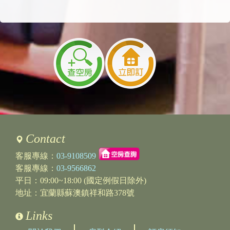
訪客：
邱洪余
主題：
4人A館
內容：
私密留言，只有版主能看見
回覆：
您好，皆可使用。烤肉會酌收1000清潔費。麻
將押金1000，隔日機台正常會歸還，謝謝。
2023/10/14 23:35:11
訪客：
康
主題：
詢問停車位事宜
內容：
您好，我們想包11/18的住宿，會自駕3輛車前
往，想請問您們有幾個停車位呢?或是附近有走
路5分鐘內可到達的行車場呢?謝謝!
回覆：
您好,
Contact
我們的車庫內可停一輛，車庫外一輛，共有兩
個固定停車位。
客服專線：
03-9108509
路邊停車也很方便，謝謝。
客服專線：
03-9566862
平日：09:00~18:00 (國定例假日除外)
2023/07/19 20:46:55
地址：宜蘭縣蘇澳鎮祥和路378號
訪客：
陳延宗
主題：
退款問題
Links
內容：
私密留言，只有版主能看見