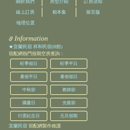
回覆：
您好,
關於我們
房型介紹
訂房須知
旅客訂單的部分，如果是現金退款，通常是一
線上訂房
相本集
留言版
個工作天會完成。如果是下班時間申請退訂，
隔天上班時間會進行作業。
地理位置
再請您明天看看有沒有入帳,謝謝。
Information
2023/07/19 15:48:56
訪客：
陳延宗
★宜蘭民宿 祥和民宿(B館)
主題：
有問題
宿配網熱門假期空房查詢：
內容：
私密留言，只有版主能看見
回覆：
您好，沒問題，確認新信件以及簡訊中，有我
旺季假日
旺季平日
們的聯絡方式，歡迎來電詢問。
暑假平日
暑假假日
2023/07/02 14:39:33
訪客：
崔凱
中秋節
教師節
主題：
關於入住
內容：
1.你好我想請一下如果我們只有5大1小也可以8
國慶日
光復節
人包棟嗎
2.想請問一下8人兩房是兩張雙人嗎
行憲紀念日
元旦假期
回覆：
您好，
我們的房型都是四人房（每房兩張雙人床）。
宜蘭民宿
宿配網製作維護
八人包棟，我們提供兩間四人房。