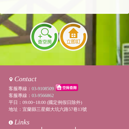
依規定加收費用。
加床，平日＄800 元/人、假日$1000 元/人(3歲
以上(含三歲)，視為大人)
3歲以下小朋友(不佔床)，需收清潔費，$600元/
人
謝謝您的詢問~歡迎您來玩
https://twstay.com/RWD2/note.aspx?
BNB=sarahprincess
2024/04/26 16:27:21
訪客：
福哥
主題：
訊問房價
內容：
私密留言，只有版主能看見
Contact
回覆：
親愛的福哥午安，因為僅開放前半年銷售預
約，預計下週系統會開房，請您待追蹤開放後
客服專線：
03-9108509
下單，價錢可以先參考前一週的售價，6
客服專線：
03-9566862
人-8000元(兩間房)、8人(三間房)-10200元。
平日：09:00~18:00 (國定例假日除外)
歡迎線上訂房:
地址：宜蘭縣三星鄉大坑六路57巷13號
https://twstay.com/RWD2/booking.aspx?
BNB=sarahprincess&OrderType=2
Links