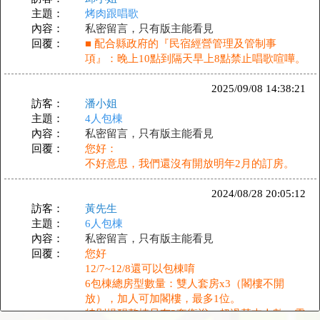
主題：
烤肉跟唱歌
內容：
私密留言，只有版主能看見
回覆：
■ 配合縣政府的『民宿經營管理及管制事
項』：晚上10點到隔天早上8點禁止唱歌喧嘩。
2025/09/08 14:38:21
訪客：
潘小姐
主題：
4人包棟
內容：
私密留言，只有版主能看見
回覆：
您好：
不好意思，我們還沒有開放明年2月的訂房。
2024/08/28 20:05:12
訪客：
黃先生
主題：
6人包棟
內容：
私密留言，只有版主能看見
回覆：
您好
12/7~12/8還可以包棟唷
6​包棟總房型數量：雙人套房x3（閣樓不開
放），加人可加閣樓，最多1位。
特別提醒整棟只有2套衛浴。超過基本人數，需