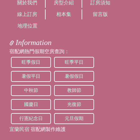
2023/11/14 14:56:19
關於我們
房型介紹
訂房須知
訪客：
RU
線上訂房
相本集
留言版
主題：
12/9
內容：
私密留言，只有版主能看見
地理位置
回覆：
您好~
1.房型是2/2/4（閣樓）
Information
2.烤肉需加場地費800元不退還，會出借烤肉爐
及摺疊桌。
宿配網熱門假期空房查詢：
另收清潔押金1000元，退房後物品無損壞、垃
圾分類、室內無菸、廚房清理，確認後會退還
旺季假日
旺季平日
押金。
3.廚房可使用，請勿高油煙料理，鍋具及調味
暑假平日
暑假假日
料請自備，民宿有餐具可使用。
謝謝
中秋節
教師節
2023/10/31 15:47:12
國慶日
光復節
訪客：
趙軒
主題：
12/8~12/10
行憲紀念日
元旦假期
內容：
老闆您好!我們六個人三對情侶，想請問老闆!
我看最低是8人包棟，如果我們只有六位兩天包
宜蘭民宿
宿配網製作維護
棟，方便給我們一點優惠嗎?謝謝老闆!
回覆：
您好~價位已經有優惠了，全館可住8人，不足8