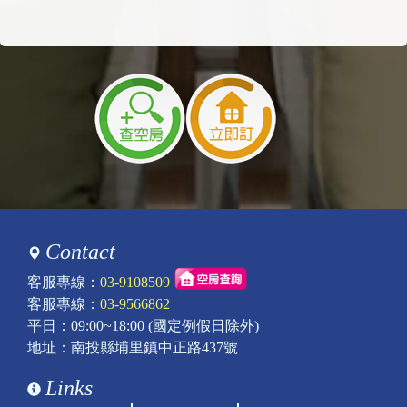
主題：
房型及房價
內容：
私密留言，只有版主能看見
回覆：
您好，我們是包棟專屬服務喔!
該日期目前已客滿，謝謝！
2025/11/26 17:06:35
訪客：
盧瑞瑞
主題：
房數
內容：
私密留言，只有版主能看見
回覆：
■ 貳樓_201-和室電影房(1間)可睡4~6人+工業
風裝潢-2人床上下鋪4床，可睡4~8人。
有4K-120寸家庭劇院電影視聽設備、無線麥克
風。有專用的廚房-可開伙煮火鍋。獨立乾溼分
Contact
離衛浴。有專屬客廳-可打麻將(旋翼式過山車
電動麻將桌)。
客服專線：
03-9108509
■ 參樓_202貴賓家庭房-(4+2人大套房_1間)＋(2
客服專線：
03-9566862
人套房_1間)＋(4人親子大套房_1間)乾溼分離
平日：09:00~18:00 (國定例假日除外)
衛浴套房，可入住10~12位。
地址：南投縣埔里鎮中正路437號
有精緻吧台-提供飲料點心膠囊咖啡。
■ (貳樓+參樓)-2樓層全包，可12~22人入住。最
Links
舒適入住人數-是22位