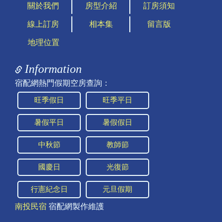
關於我們
房型介紹
訂房須知
2025/08/26 17:34:33
線上訂房
相本集
留言版
訪客：
李小姐
主題：
在貳樓 包棟14人
地理位置
內容：
請問14人包棟的話，4間都是套房嗎？
2/15-2/17兩天的話，是多少金額？謝謝
Information
回覆：
您好，已經客滿了喔
宿配網熱門假期空房查詢：
2025/07/26 16:48:48
訪客：
簡先生
旺季假日
旺季平日
主題：
空房查詢
內容：
私密留言，只有版主能看見
暑假平日
暑假假日
回覆：
您好：是的已經客滿了！謝謝！
中秋節
教師節
2024/11/03 14:12:28
訪客：
黃琪
國慶日
光復節
主題：
停車
內容：
私密留言，只有版主能看見
行憲紀念日
元旦假期
回覆：
您好，我們沒有提供停車位喔，民宿鄰近收費
停車場（$120元/1晚），或是要找路邊停車格
南投民宿
宿配網製作維護