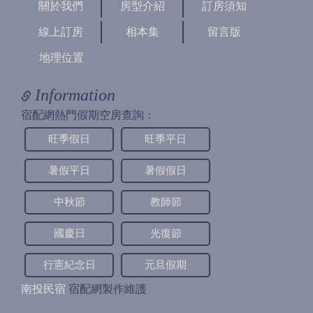
關於我們
房型介紹
訂房須知
線上訂房
相本集
留言版
地理位置
Information
宿配網熱門假期空房查詢：
旺季假日
旺季平日
暑假平日
暑假假日
中秋節
教師節
國慶日
光復節
行憲紀念日
元旦假期
南投民宿
宿配網製作維護