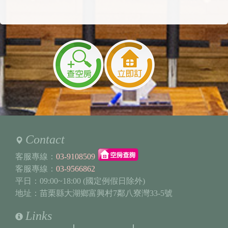
可直接下訂，若付款中"請勿中突返回"或"停留
太久"或"中途將畫面提前關閉"，避免系統跳出
付款失敗(系統跳出會鎖15分鐘)，付款完成後
會收到簡訊&mail通知。提醒您:如付款失敗系
統會鎖15分鐘(避免重複預訂)，15分鐘後系統
會自動開房，請再重新操作即可。
■ 選單點選"訂房須知"或"關於我們"
即可看到服務設備與包棟房型..等詳細住宿內
容。
■ 選單點選"相本集"
即可看到民宿其餘外觀照片等。
■ 選單點選"地理位置"
會秀出民宿位置與路線等事項參考。
Contact
2026/06/09 09:41:46
客服專線：
03-9108509
訪客：
李秉蔚
客服專線：
03-9566862
主題：
包棟住宿詢問
平日：09:00~18:00 (國定例假日除外)
內容：
私密留言，只有版主能看見
地址：苗栗縣大湖鄉富興村7鄰八寮灣33-5號
回覆：
您好，線上訂房開放六個月內的預訂，目前尚
未開放，價格是假日價24000元～
Links
歡迎參考訂房須知&線上預約唷^^