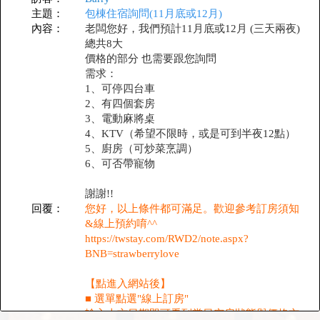
主題：
包棟住宿詢問(11月底或12月)
內容：
老闆您好，我們預計11月底或12月 (三天兩夜)
總共8大
價格的部分 也需要跟您詢問
需求：
1、可停四台車
2、有四個套房
3、電動麻將桌
4、KTV（希望不限時，或是可到半夜12點）
5、廚房（可炒菜烹調）
6、可否帶寵物
謝謝!!
回覆：
您好，以上條件都可滿足。歡迎參考訂房須知
&線上預約唷^^
https://twstay.com/RWD2/note.aspx?
BNB=strawberrylove
【點進入網站後】
■ 選單點選"線上訂房"
輸入上方日期即可看到當日空房狀態與價格亦