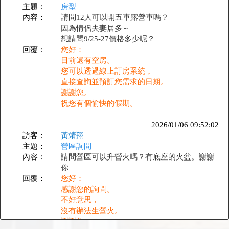
主題：
房型
內容：
請問12人可以開五車露營車嗎？
因為情侶夫妻居多～
想請問9/25-27價格多少呢？
回覆：
您好：
目前還有空房。
您可以透過線上訂房系統，
直接查詢並預訂您需求的日期。
謝謝您。
祝您有個愉快的假期。
2026/01/06 09:52:02
訪客：
黃靖翔
主題：
營區詢問
內容：
請問營區可以升營火嗎？有底座的火盆。謝謝
你
回覆：
您好：
感謝您的詢問。
不好意思，
沒有辦法生營火。
謝謝您。