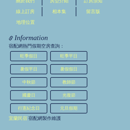
關於我們
房型介紹
訂房須知
內容：
露營車內有盥洗設備嗎？
線上訂房
相本集
留言版
回覆：
您好：
感謝您的詢問。
地理位置
露營車內沒有提供盥洗設備。
有另外提供盥洗區。
Information
謝謝您。
祝您有個愉快的假期~
宿配網熱門假期空房查詢：
2023/10/24 12:59:46
旺季假日
旺季平日
訪客：
陳靜怡
主題：
有冰箱嗎？
暑假平日
暑假假日
內容：
想問那裡有冰箱能冰東西嗎？有插座能在帶烤
盤去嗎？
中秋節
教師節
回覆：
有冰箱 可以插電
國慶日
光復節
行憲紀念日
元旦假期
宜蘭民宿
宿配網製作維護