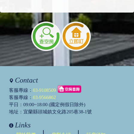
2026/01/01 15:02:59
訪客：
黃靖翔
主題：
設備詢問
內容：
請問現場有販賣部嗎？
是否有木炭烤肉用品和飲料可以購買？謝謝
回覆：
您好：
離現場約步行五分鐘(200公尺)，
有一間全聯超市。
2024/03/09 08:57:14
訪客：
啦啦
主題：
5房間
Contact
內容：
5車包車房間裡面是分別住幾人
回覆：
您好：
客服專線：
03-9108509
每台露營車最多可住四人。
客服專線：
03-9566862
謝謝您。
平日：09:00~18:00 (國定例假日除外)
祝您有個愉快的假期~
地址：宜蘭縣頭城鎮文化路205巷38-1號
2024/02/02 15:57:18
Links
訪客：
黃國瑞
主題：
盥洗